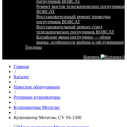
погрузчиков BOBCAT
Ремонт мостов телескопических погрузчиков
BOBCAT
Восстановительный ремонт проводки
погрузчиков BOBCAT
Восстановительный ремонт стрел
телескопических погрузчиков BOBCAT
Китайские мини-погрузчики — обзор
рынка, особенности выбора и обслуживания
Тендеры
Корзина
0
Главная
/
Каталог
/
Навесное оборудование
/
Роторные культиваторы
/
Культиваторы Метатэкс
/
Культиватор Метатэкс CV SS-1500