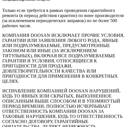
Только если требуется в рамках проведения гарантийного
ремонта (в период действия гарантии) по вине производителя
(за исключением периодических заправок) но не более 500
рабочих часов.
КОМПАНИЯ DOOSAN ИСКЛЮЧАЕТ ПРОЧИЕ УСЛОВИЯ,
ГАРАНТИИ ИЛИ ЗАЯВЛЕНИЯ ЛЮБОГО РОДА, ЯВНЫЕ
ИЛИ ПОДРАЗУМЕВАЕМЫЕ, ПРЕДУСМОТРЕННЫЕ
ЗАКОНОМ ИЛИ ИНЫЕ (ЗА ИСКЛЮЧЕНИЕМ
ТИТУЛЬНЫХ), ВКЛЮЧАЯ ВСЕ ПОДРАЗУМЕВАЕМЫЕ
ГАРАНТИИ И УСЛОВИЯ, ОТНОСЯЩИЕСЯ К
ПРИГОДНОСТИ ДЛЯ ПРОДАЖИ,
ДОВЛЕТВОРИТЕЛЬНОСТИ КАЧЕСТВА ИЛИ
ПРИГОДНОСТИ ДЛЯ ПРИМЕНЕНИЯ В КОНКРЕТНЫХ
ЦЕЛЯХ.
ИСПРАВЛЕНИЕ КОМПАНИЕЙ DOOSAN НАРУШЕНИЙ,
БУДЬ ТО ЯВНЫХ ИЛИ СКРЫТЫХ, ВЫПОЛНЕННОЕ
ОПИСАННЫМ ВЫШЕ СПОСОБОМ И В УПОМЯНУТЫЙ
ПЕРИОД ВРЕМЕНИ, ПОЛНОСТЬЮ ИСЧЕРПЫВАЕТ
ОТВЕТСТВЕННОСТЬ КОМПАНИИ DOOSAN ЗА
ТАКОВЫЕ НАРУШЕНИЯ, БУДЬ ТО ОТВЕТСТВЕННОСТЬ
СОГЛАСНО ДОГОВОРУ, ГАРАНТИЙНЫЕ
ОБЯЗАТЕЛЬСТВА, ДЕЛИКТ, НЕБРЕЖНОСТЬ,