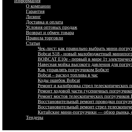
Информация
О компании
Гарантия
Лизинг
Доставка и оплата
Условия оптовых продаж
Возврат и обмен товара
Правила торговли
Статьи
Чек-лист: как правильно выбрать мини-погру
Bobcat S18 - новый малобюджетный минипогр
BOBCAT E10e - первый в мире 1т электричес
Навесная мойка высокого давления для погру
Как управлять погрузчиком Бобкэт
Bobcat – расход топлива в час
Коды ошибок Bobcat
Ремонт и калибровка стрел телескопических
Ремонт ходовой части гусеничных погрузчи
Ремонт мостов телескопических погрузчико
Восстановительный ремонт проводки погру
Восстановительный ремонт стрел телескопи
Китайские мини-погрузчики — обзор рынка, 
Тендеры