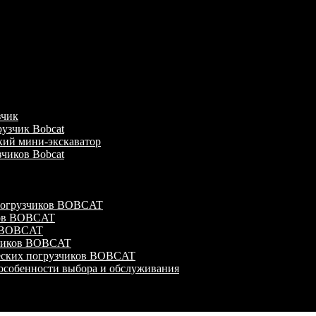
зчик
узчик Bobcat
кий мини-экскаватор
зчиков Bobcat
 погрузчиков BOBCAT
ков BOBCAT
в BOBCAT
зчиков BOBCAT
ческих погрузчиков BOBCAT
особенности выбора и обслуживания