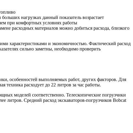
топливо
и больших нагрузках данный показатель возрастает
 чем при комфортных условиях работы
амене расходных материалов можно добиться расхода, близкого
кими характеристиками и экономичностью. Фактический расход
казателях сильно заметны, необходимо проверить
ики, особенностей выполняемых работ, других факторов. Для
я техника расходует до 22 литров за час работы.
мощных моделей соответственно. Телескопические погрузчики
олее литров. Средний расход экскаваторов-погрузчиков Bobcat