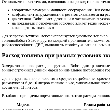
Основными показателями, влияющими на расход топлива техни
габаритные размеры и мощность оборудования. Чем больш
коэффициент загруженности агрегатов сказывается на ра
для техники Bobcat расход топлива в час зависит от ус
на показатели потребления горючего влияет техническое
к паспортным значениям
Для заправки техники Bobcat используется дизельное топлив
топливаБобкэт S530 и других моделей производителя может отл
работоспособность ДВС, выполнить техобслуживание и ремонт
Расход топлива при разных условиях э
Замеры топливного расход погрузчиков Bobcat дают различные
мини-погрузчиков данной марки минимальное потребление горюч
Для погрузчиков вилочного типа среднее потребление горючего
расходуют от 6 до 10 литров топлива в час, максимальное потр
составляет 11 литров.
В таблице приведены нормативные показатели расхода топлив
Модель
Режим работ