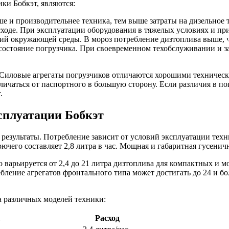
ки Бобкэт, являются:
е и производительнее техника, тем выше затраты на дизельное 
сходе. При эксплуатации оборудования в тяжелых условиях и пр
ловий окружающей среды. В мороз потребление дизтоплива выше,
 состояние погрузчика. При своевременном техобслуживании и з
о. Силовые агрегаты погрузчиков отличаются хорошими техничес
ичаться от паспортного в большую сторону. Если различия в по
.
ксплуатации Бобкэт
 результаты. Потребление зависит от условий эксплуатации техн
его составляет 2,8 литра в час. Мощная и габаритная гусенична
 варьируется от 2,4 до 21 литра дизтоплива для компактных и 
ебление агрегатов фронтального типа может достигать до 24 и б
а различных моделей техники:
ы
Расход