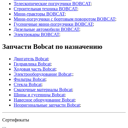
Телескопические погрузчики BOBCAT
;
Строительная техника BOBCAT
;
Мини-тракторы BOBCAT
;
Мини-погрузчики с бортовым поворотом BOBCAT
;
Гусеничные мини-погрузчики BOBCAT
;
Дизельные автомобили BOBCAT
;
Электрокары BOBCAT
;
Запчасти Bobcat по назначению
Двигатель Bobcat
;
Гидравлика Bobcat
;
Ходовая часть Bobcat
;
Электрооборудование Bobcat;
;
Фильтры Bobcat
;
Стекла Bobcat
;
Смазочные материалы Bobcat
;
Шины и гусеницы Bobcat
;
Навесное оборудование Bobcat
;
Неоригинальные запчасти Bobcat
;
Сертификаты