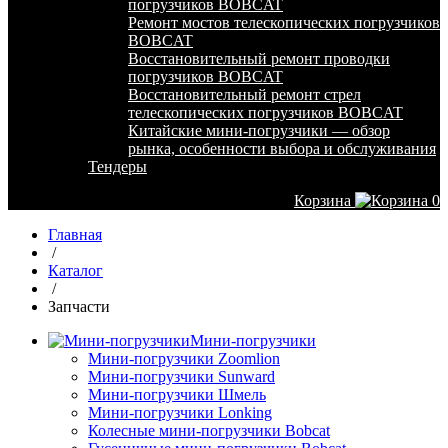
погрузчиков BOBCAT
Ремонт мостов телескопических погрузчиков
BOBCAT
Восстановительный ремонт проводки
погрузчиков BOBCAT
Восстановительный ремонт стрел
телескопических погрузчиков BOBCAT
Китайские мини-погрузчики — обзор
рынка, особенности выбора и обслуживания
Тендеры
Корзина
0
Главная
/
Каталог
/
Запчасти
Мини-погрузчики
Мини-погрузчики Zoomlion
Мини-погрузчики Sunward
Мини-погрузчики Шмель
Мини-погрузчики Lonking
Колесные мини-погрузчики Bobcat