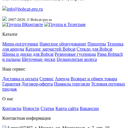
info@bobcat-pro.ru
2007-2026, © Bobcat-pro.ru
Каталог
Мини-погрузчики
Навесное оборудование
Прицепы
Техника
для аренды
Каталог запчастей Bobcat
Стекло для Bobcat
Шины и диски для Bobcat
Резиновые гусеницы
Рама Bobtach
и пальцы
Щеточные диски
Цельнолитые колеса
Наш сервис
Доставка и оплата
Сервис
Аренда
Возврат и обмен товара
Гарантия
Договор-оферта
Правила торговли
Условия оптовых
продаж
О нас
Контакты
Новости
Статьи
Карта сайта
Вакансии
Контактная информация
107497, г. Москва, ул. Монтажная, д. 7, стр. 10