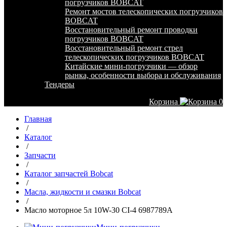
погрузчиков BOBCAT
Ремонт мостов телескопических погрузчиков
BOBCAT
Восстановительный ремонт проводки
погрузчиков BOBCAT
Восстановительный ремонт стрел
телескопических погрузчиков BOBCAT
Китайские мини-погрузчики — обзор
рынка, особенности выбора и обслуживания
Тендеры
Корзина
0
Главная
/
Каталог
/
Запчасти
/
Каталог запчастей Bobcat
/
Масла, жидкости и смазки Bobcat
/
Масло моторное 5л 10W-30 CI-4 6987789A