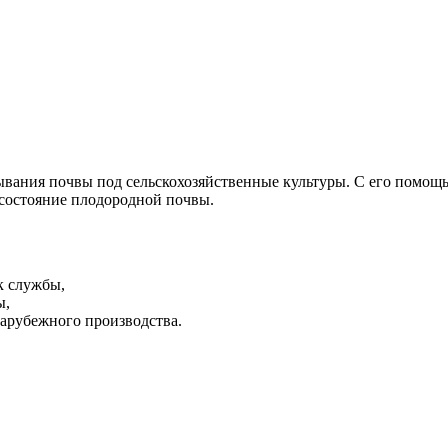
лывания почвы под сельскохозяйственные культуры. С его помо
 состояние плодородной почвы.
к службы,
ы,
зарубежного производства.