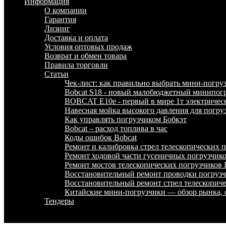
Информация
О компании
Гарантия
Лизинг
Доставка и оплата
Условия оптовых продаж
Возврат и обмен товара
Правила торговли
Статьи
Чек-лист: как правильно выбрать мини-погру
Bobcat S18 - новый малобюджетный минипогр
BOBCAT E10e - первый в мире 1т электричес
Навесная мойка высокого давления для погру
Как управлять погрузчиком Бобкэт
Bobcat – расход топлива в час
Коды ошибок Bobcat
Ремонт и калибровка стрел телескопических
Ремонт ходовой части гусеничных погрузчи
Ремонт мостов телескопических погрузчико
Восстановительный ремонт проводки погру
Восстановительный ремонт стрел телескопи
Китайские мини-погрузчики — обзор рынка, 
Тендеры