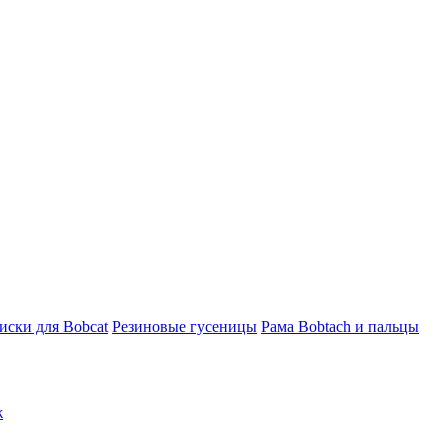
ски для Bobcat
Резиновые гусеницы
Рама Bobtach и пальцы
ж