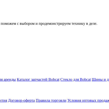
, поможем с выбором и продемонстрируем технику в деле.
ля аренды
Каталог запчастей Bobcat
Стекло для Bobcat
Шины и ди
нтия
Договор-оферта
Правила торговли
Условия оптовых прода