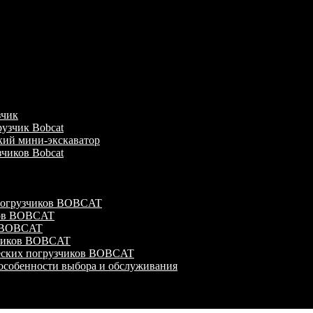
зчик
узчик Bobcat
кий мини-экскаватор
зчиков Bobcat
 погрузчиков BOBCAT
ков BOBCAT
в BOBCAT
зчиков BOBCAT
ческих погрузчиков BOBCAT
особенности выбора и обслуживания