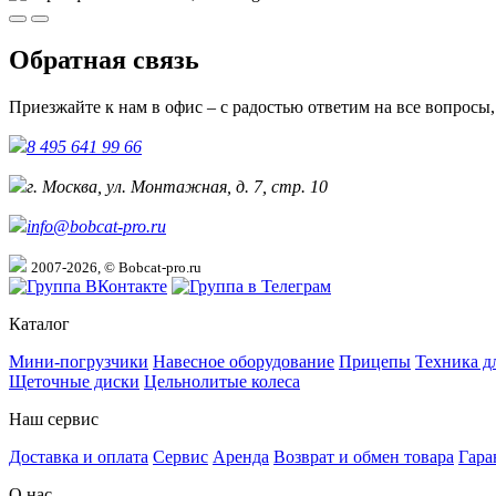
Обратная связь
Приезжайте к нам в офис – с радостью ответим на все вопросы
8 495 641 99 66
г. Москва, ул. Монтажная, д. 7, стр. 10
info@bobcat-pro.ru
2007-2026, © Bobcat-pro.ru
Каталог
Мини-погрузчики
Навесное оборудование
Прицепы
Техника д
Щеточные диски
Цельнолитые колеса
Наш сервис
Доставка и оплата
Сервис
Аренда
Возврат и обмен товара
Гара
О нас