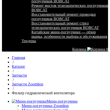
погрузчиков BOBCAT
Ремонт мостов телескопических погрузчиков
BOBCAT
Восстановительный ремонт проводки
погрузчиков BOBCAT
Восстановительный ремонт стрел
телескопических погрузчиков BOBCAT
Китайские мини-погрузчики — обзор
рынка, особенности выбора и обслуживания
Тендеры
Корзина
0
Главная
/
Каталог
/
Запчасти
/
Запчасти Zoomlion
/
Фильтр гидравлический вентилятора
Мини-погрузчики
Мини-погрузчики Zoomlion