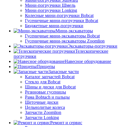
Мини-погрузчики Sunward
Мини-погрузчики Шмель
Мини-погрузчики Lonking
Колесные мини-погрузчики Bobcat
Гусеничные мини-погрузчики Bobcat
Бюджетные мини-погрузчики
Мини-экскаваторы
Гусеничные мини-экскаваторы Bobcat
Гусеничные мини-экскаваторы Zoomlion
Экскаваторы-погрузчики
Телескопические
погрузчики
Навесное оборудование
Прицепы
Запасные части
Каталог запчастей Bobcat
Стекло для Bobcat
Шины и диски для Bobcat
Резиновые гусеницы
Рама Bobtach и пальцы
Щеточные диски
Цельнолитые колеса
Запчасти Zoomlion
Запчасти Lonking
Ремонт и сервис