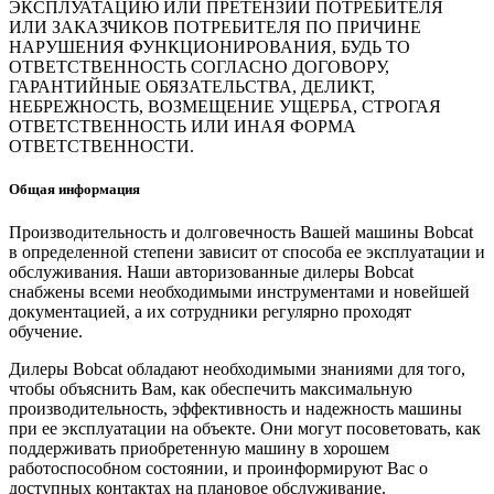
ЭКСПЛУАТАЦИЮ ИЛИ ПРЕТЕНЗИЙ ПОТРЕБИТЕЛЯ
ИЛИ ЗАКАЗЧИКОВ ПОТРЕБИТЕЛЯ ПО ПРИЧИНЕ
НАРУШЕНИЯ ФУНКЦИОНИРОВАНИЯ, БУДЬ ТО
ОТВЕТСТВЕННОСТЬ СОГЛАСНО ДОГОВОРУ,
ГАРАНТИЙНЫЕ ОБЯЗАТЕЛЬСТВА, ДЕЛИКТ,
НЕБРЕЖНОСТЬ, ВОЗМЕЩЕНИЕ УЩЕРБА, СТРОГАЯ
ОТВЕТСТВЕННОСТЬ ИЛИ ИНАЯ ФОРМА
ОТВЕТСТВЕННОСТИ.
Общая информация
Производительность и долговечность Вашей машины Bobcat
в определенной степени зависит от способа ее эксплуатации и
обслуживания. Наши авторизованные дилеры Bobcat
снабжены всеми необходимыми инструментами и новейшей
документацией, а их сотрудники регулярно проходят
обучение.
Дилеры Bobcat обладают необходимыми знаниями для того,
чтобы объяснить Вам, как обеспечить максимальную
производительность, эффективность и надежность машины
при ее эксплуатации на объекте. Они могут посоветовать, как
поддерживать приобретенную машину в хорошем
работоспособном состоянии, и проинформируют Вас о
доступных контактах на плановое обслуживание.