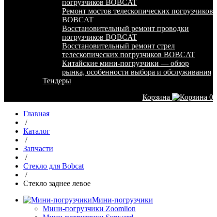
погрузчиков BOBCAT
Ремонт мостов телескопических погрузчиков
BOBCAT
Восстановительный ремонт проводки
погрузчиков BOBCAT
Восстановительный ремонт стрел
телескопических погрузчиков BOBCAT
Китайские мини-погрузчики — обзор
рынка, особенности выбора и обслуживания
Тендеры
Корзина
0
Главная
/
Каталог
/
Запчасти
/
Стекло для Bobcat
/
Стекло заднее левое
Мини-погрузчики
Мини-погрузчики Zoomlion