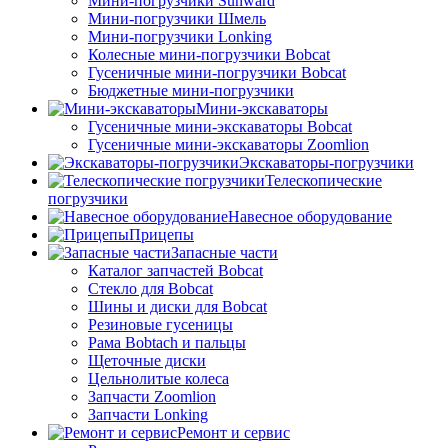
Мини-погрузчики Sunward
Мини-погрузчики Шмель
Мини-погрузчики Lonking
Колесные мини-погрузчики Bobcat
Гусеничные мини-погрузчики Bobcat
Бюджетные мини-погрузчики
Мини-экскаваторы
Гусеничные мини-экскаваторы Bobcat
Гусеничные мини-экскаваторы Zoomlion
Экскаваторы-погрузчики
Телескопические
погрузчики
Навесное оборудование
Прицепы
Запасные части
Каталог запчастей Bobcat
Стекло для Bobcat
Шины и диски для Bobcat
Резиновые гусеницы
Рама Bobtach и пальцы
Щеточные диски
Цельнолитые колеса
Запчасти Zoomlion
Запчасти Lonking
Ремонт и сервис