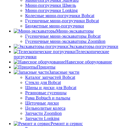
Мини-погрузчики Sunward
Мини-погрузчики Шмель
Мини-погрузчики Lonking
Колесные мини-погрузчики Bobcat
Гусеничные мини-погрузчики Bobcat
Бюджетные мини-погрузчики
Мини-экскаваторы
Гусеничные мини-экскаваторы Bobcat
Гусеничные мини-экскаваторы Zoomlion
Экскаваторы-погрузчики
Телескопические
погрузчики
Навесное оборудование
Прицепы
Запасные части
Каталог запчастей Bobcat
Стекло для Bobcat
Шины и диски для Bobcat
Резиновые гусеницы
Рама Bobtach и пальцы
Щеточные диски
Цельнолитые колеса
Запчасти Zoomlion
Запчасти Lonking
Ремонт и сервис