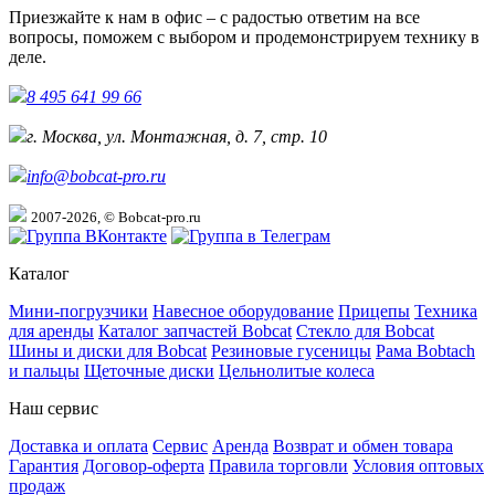
Приезжайте к нам в офис – с радостью ответим на все
вопросы, поможем с выбором и продемонстрируем технику в
деле.
8 495 641 99 66
г. Москва, ул. Монтажная, д. 7, стр. 10
info@bobcat-pro.ru
2007-2026, © Bobcat-pro.ru
Каталог
Мини-погрузчики
Навесное оборудование
Прицепы
Техника
для аренды
Каталог запчастей Bobcat
Стекло для Bobcat
Шины и диски для Bobcat
Резиновые гусеницы
Рама Bobtach
и пальцы
Щеточные диски
Цельнолитые колеса
Наш сервис
Доставка и оплата
Сервис
Аренда
Возврат и обмен товара
Гарантия
Договор-оферта
Правила торговли
Условия оптовых
продаж