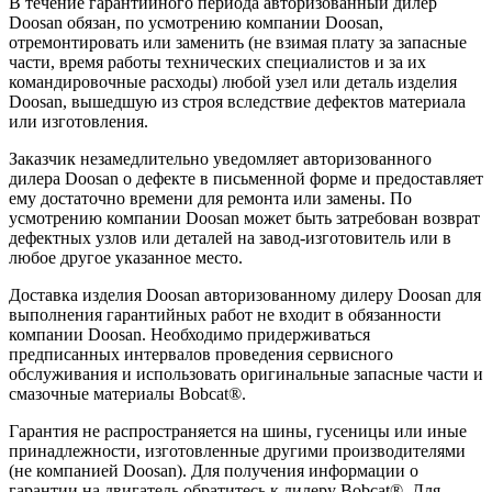
В течение гарантийного периода авторизованный дилер
Doosan обязан, по усмотрению компании Doosan,
отремонтировать или заменить (не взимая плату за запасные
части, время работы технических специалистов и за их
командировочные расходы) любой узел или деталь изделия
Doosan, вышедшую из строя вследствие дефектов материала
или изготовления.
Заказчик незамедлительно уведомляет авторизованного
дилера Doosan о дефекте в письменной форме и предоставляет
ему достаточно времени для ремонта или замены. По
усмотрению компании Doosan может быть затребован возврат
дефектных узлов или деталей на завод-изготовитель или в
любое другое указанное место.
Доставка изделия Doosan авторизованному дилеру Doosan для
выполнения гарантийных работ не входит в обязанности
компании Doosan. Необходимо придерживаться
предписанных интервалов проведения сервисного
обслуживания и использовать оригинальные запасные части и
смазочные материалы Bobcat®.
Гарантия не распространяется на шины, гусеницы или иные
принадлежности, изготовленные другими производителями
(не компанией Doosan). Для получения информации о
гарантии на двигатель обратитесь к дилеру Bobcat®. Для