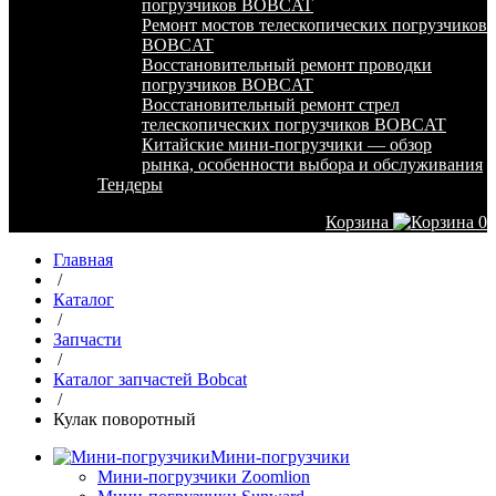
погрузчиков BOBCAT
Ремонт мостов телескопических погрузчиков
BOBCAT
Восстановительный ремонт проводки
погрузчиков BOBCAT
Восстановительный ремонт стрел
телескопических погрузчиков BOBCAT
Китайские мини-погрузчики — обзор
рынка, особенности выбора и обслуживания
Тендеры
Корзина
0
Главная
/
Каталог
/
Запчасти
/
Каталог запчастей Bobcat
/
Кулак поворотный
Мини-погрузчики
Мини-погрузчики Zoomlion