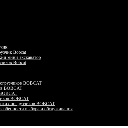
зчик
узчик Bobcat
кий мини-экскаватор
зчиков Bobcat
 погрузчиков BOBCAT
ков BOBCAT
в BOBCAT
зчиков BOBCAT
ческих погрузчиков BOBCAT
особенности выбора и обслуживания