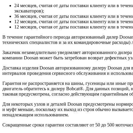
24 месяцев, считая от даты поставки клиенту или в течен
экскаваторов);
36 месяцев, считая от даты поставки клиенту или в течен
12 месяцев, считая от даты поставки клиенту или в течен
12 месяцев, считая от даты поставки клиенту или в течени
В течение гарантийного периода авторизованный дилер Doosan 
технических специалистов и за их командировочные расходы) л
Заказчик незамедлительно уведомляет авторизованного дилера
компании Doosan может быть затребован возврат дефектных узл
Доставка изделия Doosan авторизованному дилеру Doosan для
интервалов проведения сервисного обслуживания и использова
Гарантия не распространяется на шины, гусеницы или иные п
двигатель обратитесь к дилеру Bobcat®. Для данных позиций, 
таковая предусмотрена, согласно действующим гарантийным об
Для некоторых узлов и деталей Doosan предусмотрены нормиро
и муфт меньше, поскольку их выход из строя обычно вызывает
ненадлежащим использованием.
Сокращенные сроки гарантии составляют от 50 до 500 моточасо