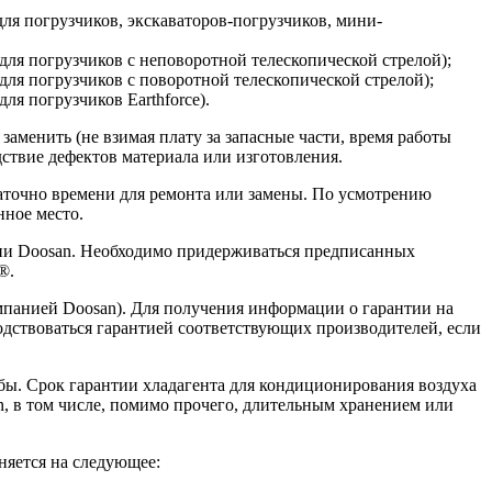
(для погрузчиков, экскаваторов-погрузчиков, мини-
 (для погрузчиков с неповоротной телескопической стрелой);
(для погрузчиков с поворотной телескопической стрелой);
для погрузчиков Earthforce).
аменить (не взимая плату за запасные части, время работы
ствие дефектов материала или изготовления.
таточно времени для ремонта или замены. По усмотрению
нное место.
нии Doosan. Необходимо придерживаться предписанных
®.
мпанией Doosan). Для получения информации о гарантии на
водствоваться гарантией соответствующих производителей, если
бы. Срок гарантии хладагента для кондиционирования воздуха
, в том числе, помимо прочего, длительным хранением или
няется на следующее: