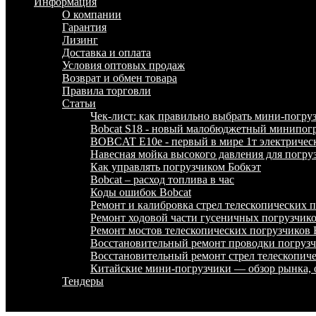
Информация
О компании
Гарантия
Лизинг
Доставка и оплата
Условия оптовых продаж
Возврат и обмен товара
Правила торговли
Статьи
Чек-лист: как правильно выбрать мини-погру
Bobcat S18 - новый малобюджетный минипогр
BOBCAT E10e - первый в мире 1т электричес
Навесная мойка высокого давления для погру
Как управлять погрузчиком Бобкэт
Bobcat – расход топлива в час
Коды ошибок Bobcat
Ремонт и калибровка стрел телескопических
Ремонт ходовой части гусеничных погрузчи
Ремонт мостов телескопических погрузчико
Восстановительный ремонт проводки погру
Восстановительный ремонт стрел телескопи
Китайские мини-погрузчики — обзор рынка, 
Тендеры