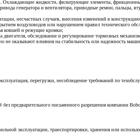
. Охлаждающие жидкости, фильтрующие элементы, фрикционные
привода генератора и вентилятора, приводные ремни, пальцы, 
атации, несчастных случаев, внесения изменений в конструкц
рытием воздуховодов или нарушением правил технического обс
бья ковшей и режущие кромки;
а двигателя, обследование и регулирование тормозных механизм
но не оказывают влияния на стабильность или надежность маши
ксплуатация, перегрузки, несоблюдение требований по техобслуж
 без предварительного письменного разрешения компании Bobc
вильной эксплуатации, транспортировки, хранения или использ