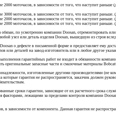
ие 2000 моточасов, в зависимости от того, что наступит раньше 
ие 3000 моточасов, в зависимости от того, что наступит раньше.
ие 2000 моточасов, в зависимости от того, что наступит раньше. 
е 2000 моточасов, в зависимости от того, что наступит раньше. (
обязан, по усмотрению компании Doosan, отремонтировать или з
юбой узел или деталь изделия Doosan, вышедшую из строя вслед
 Doosan о дефекте в письменной форме и предоставляет ему дос
ов или деталей на завод-изготовитель или в любое другое указа
 выполнения гарантийных работ не входит в обязанности компа
ть оригинальные запасные части и смазочные материалы Bobcat
ринадлежности, изготовленные другими производителями (не ко
на которые гарантия не распространяется, заказчик должен руко
язательствам.
ванные сроки гарантии, зависящие от их расчетного срока служ
ся факторами, лежащими за пределами контроля компании Doosan
в, в зависимости от компонента. Данная гарантия не распростра