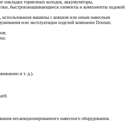
 накладки тормозных колодок, аккумуляторы,
втулки, быстроизнашивающиеся элементы и компоненты ходовой
ию, использования машины с ковшом или иным навесным
луживания или эксплуатации изделий компании Doosan;
ов;
ны;
иванию и т. д.).
at®.
ования несанкционированного навесного оборудования.