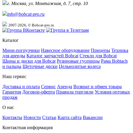
г. Москва, ул. Монтажная, д. 7, стр. 10
info@bobcat-pro.ru
2007-2026, © Bobcat-pro.ru
Каталог
Мини-погрузчики
Навесное оборудование
Прицепы
Техника
для аренды
Каталог запчастей Bobcat
Стекло для Bobcat
Шины и диски для Bobcat
Резиновые гусеницы
Рама Bobtach
и пальцы
Щеточные диски
Цельнолитые колеса
Наш сервис
Доставка и оплата
Сервис
Аренда
Возврат и обмен товара
Гарантия
Договор-оферта
Правила торговли
Условия оптовых
продаж
О нас
Контакты
Новости
Статьи
Карта сайта
Вакансии
Контактная информация