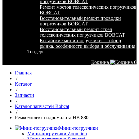
погрузчиков BOBCAT
Ремонт мостов телескопических погрузчиков
BOBCAT
Восстановительный ремонт проводки
погрузчиков BOBCAT
Восстановительный ремонт стрел
телескопических погрузчиков BOBCAT
Китайские мини-погрузчики — обзор
рынка, особенности выбора и обслуживания
Тендеры
Корзина
0
Главная
/
Каталог
/
Запчасти
/
Каталог запчастей Bobcat
/
Ремкомплект гидромолота HB 880
Мини-погрузчики
Мини-погрузчики Zoomlion