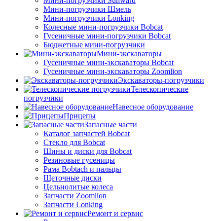
Мини-погрузчики Sunward
Мини-погрузчики Шмель
Мини-погрузчики Lonking
Колесные мини-погрузчики Bobcat
Гусеничные мини-погрузчики Bobcat
Бюджетные мини-погрузчики
Мини-экскаваторы
Гусеничные мини-экскаваторы Bobcat
Гусеничные мини-экскаваторы Zoomlion
Экскаваторы-погрузчики
Телескопические
погрузчики
Навесное оборудование
Прицепы
Запасные части
Каталог запчастей Bobcat
Стекло для Bobcat
Шины и диски для Bobcat
Резиновые гусеницы
Рама Bobtach и пальцы
Щеточные диски
Цельнолитые колеса
Запчасти Zoomlion
Запчасти Lonking
Ремонт и сервис