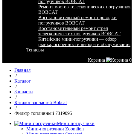
погрузчиков BOBCAT
Ремонт мостов телескопических погрузчиков
BOBCAT
Восстановительный ремонт проводки
погрузчиков BOBCAT
Восстановительный ремонт стрел
телескопических погрузчиков BOBCAT
Китайские мини-погрузчики — обзор
рынка, особенности выбора и обслуживания
Тендеры
Корзина
0
Главная
/
Каталог
/
Запчасти
/
Каталог запчастей Bobcat
/
Фильтр топливный 7319095
Мини-погрузчики
Мини-погрузчики Zoomlion