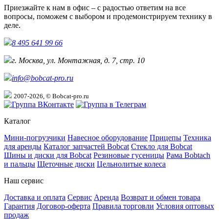
Приезжайте к нам в офис – с радостью ответим на все
вопросы, поможем с выбором и продемонстрируем технику в
деле.
8 495 641 99 66
г. Москва, ул. Монтажная, д. 7, стр. 10
info@bobcat-pro.ru
2007-2026, © Bobcat-pro.ru
Каталог
Мини-погрузчики
Навесное оборудование
Прицепы
Техника
для аренды
Каталог запчастей Bobcat
Стекло для Bobcat
Шины и диски для Bobcat
Резиновые гусеницы
Рама Bobtach
и пальцы
Щеточные диски
Цельнолитые колеса
Наш сервис
Доставка и оплата
Сервис
Аренда
Возврат и обмен товара
Гарантия
Договор-оферта
Правила торговли
Условия оптовых
продаж