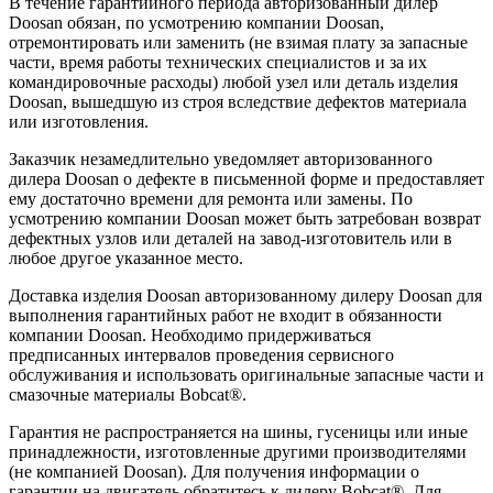
В течение гарантийного периода авторизованный дилер
Doosan обязан, по усмотрению компании Doosan,
отремонтировать или заменить (не взимая плату за запасные
части, время работы технических специалистов и за их
командировочные расходы) любой узел или деталь изделия
Doosan, вышедшую из строя вследствие дефектов материала
или изготовления.
Заказчик незамедлительно уведомляет авторизованного
дилера Doosan о дефекте в письменной форме и предоставляет
ему достаточно времени для ремонта или замены. По
усмотрению компании Doosan может быть затребован возврат
дефектных узлов или деталей на завод-изготовитель или в
любое другое указанное место.
Доставка изделия Doosan авторизованному дилеру Doosan для
выполнения гарантийных работ не входит в обязанности
компании Doosan. Необходимо придерживаться
предписанных интервалов проведения сервисного
обслуживания и использовать оригинальные запасные части и
смазочные материалы Bobcat®.
Гарантия не распространяется на шины, гусеницы или иные
принадлежности, изготовленные другими производителями
(не компанией Doosan). Для получения информации о
гарантии на двигатель обратитесь к дилеру Bobcat®. Для