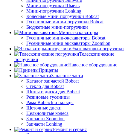
Мини-погрузчики Sunward
Мини-погрузчики Шмель
Мини-погрузчики Lonking
Колесные мини-погрузчики Bobcat
Гусеничные мини-погрузчики Bobcat
Бюджетные мини-погрузчики
Мини-экскаваторы
Гусеничные мини-экскаваторы Bobcat
Гусеничные мини-экскаваторы Zoomlion
Экскаваторы-погрузчики
Телескопические
погрузчики
Навесное оборудование
Прицепы
Запасные части
Каталог запчастей Bobcat
Стекло для Bobcat
Шины и диски для Bobcat
Резиновые гусеницы
Рама Bobtach и пальцы
Щеточные диски
Цельнолитые колеса
Запчасти Zoomlion
Запчасти Lonking
Ремонт и сервис