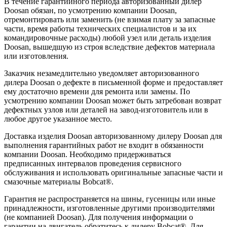
В течение гарантийного периода авторизованный дилер
Doosan обязан, по усмотрению компании Doosan,
отремонтировать или заменить (не взимая плату за запасные
части, время работы технических специалистов и за их
командировочные расходы) любой узел или деталь изделия
Doosan, вышедшую из строя вследствие дефектов материала
или изготовления.
Заказчик незамедлительно уведомляет авторизованного
дилера Doosan о дефекте в письменной форме и предоставляет
ему достаточно времени для ремонта или замены. По
усмотрению компании Doosan может быть затребован возврат
дефектных узлов или деталей на завод-изготовитель или в
любое другое указанное место.
Доставка изделия Doosan авторизованному дилеру Doosan для
выполнения гарантийных работ не входит в обязанности
компании Doosan. Необходимо придерживаться
предписанных интервалов проведения сервисного
обслуживания и использовать оригинальные запасные части и
смазочные материалы Bobcat®.
Гарантия не распространяется на шины, гусеницы или иные
принадлежности, изготовленные другими производителями
(не компанией Doosan). Для получения информации о
гарантии на двигатель обратитесь к дилеру Bobcat®. Для