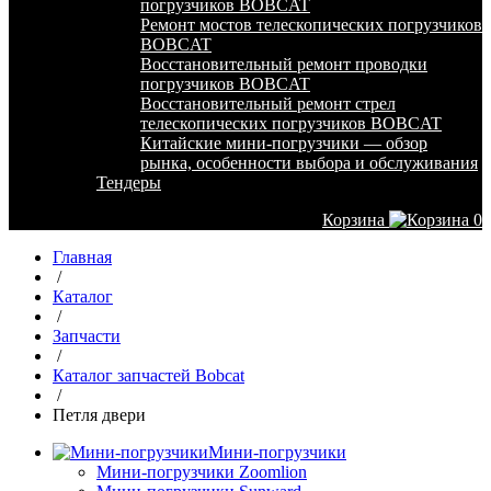
погрузчиков BOBCAT
Ремонт мостов телескопических погрузчиков
BOBCAT
Восстановительный ремонт проводки
погрузчиков BOBCAT
Восстановительный ремонт стрел
телескопических погрузчиков BOBCAT
Китайские мини-погрузчики — обзор
рынка, особенности выбора и обслуживания
Тендеры
Корзина
0
Главная
/
Каталог
/
Запчасти
/
Каталог запчастей Bobcat
/
Петля двери
Мини-погрузчики
Мини-погрузчики Zoomlion