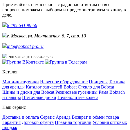
Приезжайте к нам в офис – с радостью ответим на все
вопросы, поможем с выбором и продемонстрируем технику в
деле.
8 495 641 99 66
г. Москва, ул. Монтажная, д. 7, стр. 10
info@bobcat-pro.ru
2007-2026, © Bobcat-pro.ru
Каталог
Мини-погрузчики
Навесное оборудование
Прицепы
Техника
для аренды
Каталог запчастей Bobcat
Стекло для Bobcat
Шины и диски для Bobcat
Резиновые гусеницы
Рама Bobtach
и пальцы
Щеточные диски
Цельнолитые колеса
Наш сервис
Доставка и оплата
Сервис
Аренда
Возврат и обмен товара
Гарантия
Договор-оферта
Правила торговли
Условия оптовых
продаж