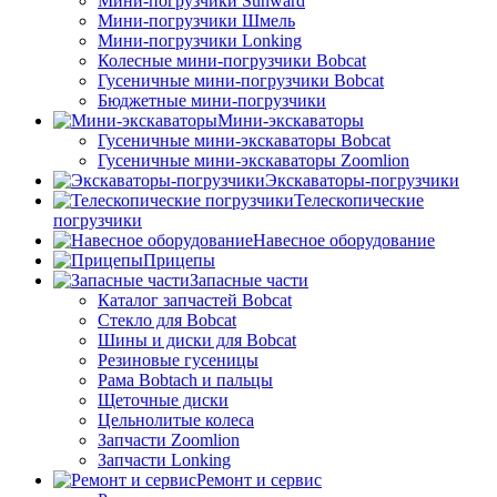
Мини-погрузчики Sunward
Мини-погрузчики Шмель
Мини-погрузчики Lonking
Колесные мини-погрузчики Bobcat
Гусеничные мини-погрузчики Bobcat
Бюджетные мини-погрузчики
Мини-экскаваторы
Гусеничные мини-экскаваторы Bobcat
Гусеничные мини-экскаваторы Zoomlion
Экскаваторы-погрузчики
Телескопические
погрузчики
Навесное оборудование
Прицепы
Запасные части
Каталог запчастей Bobcat
Стекло для Bobcat
Шины и диски для Bobcat
Резиновые гусеницы
Рама Bobtach и пальцы
Щеточные диски
Цельнолитые колеса
Запчасти Zoomlion
Запчасти Lonking
Ремонт и сервис