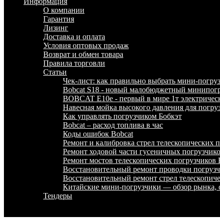
Информация
О компании
Гарантия
Лизинг
Доставка и оплата
Условия оптовых продаж
Возврат и обмен товара
Правила торговли
Статьи
Чек-лист: как правильно выбрать мини-погру
Bobcat S18 - новый малобюджетный минипогр
BOBCAT E10e - первый в мире 1т электричес
Навесная мойка высокого давления для погру
Как управлять погрузчиком Бобкэт
Bobcat – расход топлива в час
Коды ошибок Bobcat
Ремонт и калибровка стрел телескопических
Ремонт ходовой части гусеничных погрузчи
Ремонт мостов телескопических погрузчико
Восстановительный ремонт проводки погру
Восстановительный ремонт стрел телескопи
Китайские мини-погрузчики — обзор рынка, 
Тендеры