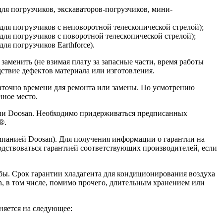
(для погрузчиков, экскаваторов-погрузчиков, мини-
 (для погрузчиков с неповоротной телескопической стрелой);
(для погрузчиков с поворотной телескопической стрелой);
для погрузчиков Earthforce).
аменить (не взимая плату за запасные части, время работы
ствие дефектов материала или изготовления.
таточно времени для ремонта или замены. По усмотрению
нное место.
нии Doosan. Необходимо придерживаться предписанных
®.
мпанией Doosan). Для получения информации о гарантии на
водствоваться гарантией соответствующих производителей, если
бы. Срок гарантии хладагента для кондиционирования воздуха
, в том числе, помимо прочего, длительным хранением или
няется на следующее: