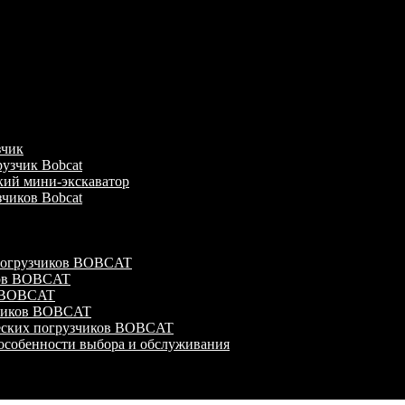
зчик
узчик Bobcat
кий мини-экскаватор
зчиков Bobcat
 погрузчиков BOBCAT
ков BOBCAT
в BOBCAT
зчиков BOBCAT
ческих погрузчиков BOBCAT
особенности выбора и обслуживания