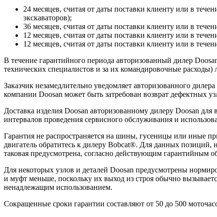
24 месяцев, считая от даты поставки клиенту или в течен
экскаваторов);
36 месяцев, считая от даты поставки клиенту или в течен
12 месяцев, считая от даты поставки клиенту или в течен
12 месяцев, считая от даты поставки клиенту или в течени
В течение гарантийного периода авторизованный дилер Doosan 
технических специалистов и за их командировочные расходы) л
Заказчик незамедлительно уведомляет авторизованного дилера
компании Doosan может быть затребован возврат дефектных узл
Доставка изделия Doosan авторизованному дилеру Doosan для
интервалов проведения сервисного обслуживания и использова
Гарантия не распространяется на шины, гусеницы или иные п
двигатель обратитесь к дилеру Bobcat®. Для данных позиций, 
таковая предусмотрена, согласно действующим гарантийным об
Для некоторых узлов и деталей Doosan предусмотрены нормиро
и муфт меньше, поскольку их выход из строя обычно вызывает
ненадлежащим использованием.
Сокращенные сроки гарантии составляют от 50 до 500 моточасо