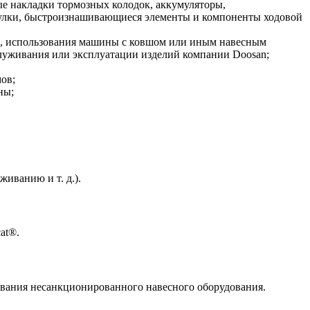
 накладки тормозных колодок, аккумуляторы,
втулки, быстроизнашивающиеся элементы и компоненты ходовой
ию, использования машины с ковшом или иным навесным
луживания или эксплуатации изделий компании Doosan;
ов;
ны;
иванию и т. д.).
at®.
ования несанкционированного навесного оборудования.