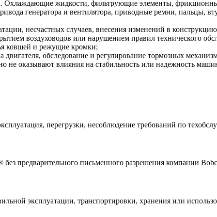
. Охлаждающие жидкости, фильтрующие элементы, фрикционные
привода генератора и вентилятора, приводные ремни, пальцы, 
атации, несчастных случаев, внесения изменений в конструкц
рытием воздуховодов или нарушением правил технического обс
бья ковшей и режущие кромки;
а двигателя, обследование и регулирование тормозных механизм
но не оказывают влияния на стабильность или надежность маши
ксплуатация, перегрузки, несоблюдение требований по техобслуж
 без предварительного письменного разрешения компании Bobc
вильной эксплуатации, транспортировки, хранения или использ