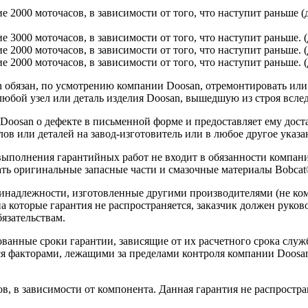
ие 2000 моточасов, в зависимости от того, что наступит раньше 
ие 3000 моточасов, в зависимости от того, что наступит раньше.
ие 2000 моточасов, в зависимости от того, что наступит раньше. 
е 2000 моточасов, в зависимости от того, что наступит раньше. (
обязан, по усмотрению компании Doosan, отремонтировать или з
юбой узел или деталь изделия Doosan, вышедшую из строя вслед
 Doosan о дефекте в письменной форме и предоставляет ему дос
ов или деталей на завод-изготовитель или в любое другое указа
 выполнения гарантийных работ не входит в обязанности компа
ть оригинальные запасные части и смазочные материалы Bobcat
ринадлежности, изготовленные другими производителями (не ко
на которые гарантия не распространяется, заказчик должен руко
язательствам.
ванные сроки гарантии, зависящие от их расчетного срока служ
ся факторами, лежащими за пределами контроля компании Doosan
в, в зависимости от компонента. Данная гарантия не распростра