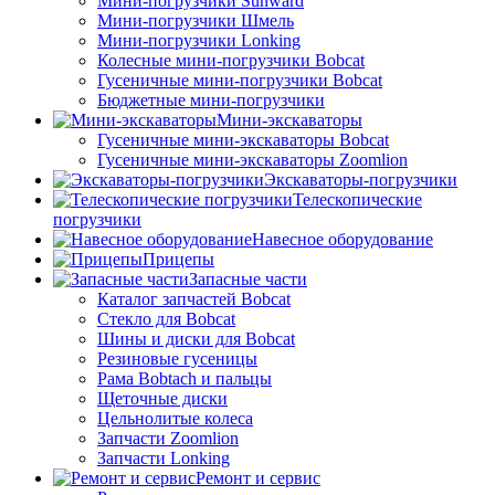
Мини-погрузчики Sunward
Мини-погрузчики Шмель
Мини-погрузчики Lonking
Колесные мини-погрузчики Bobcat
Гусеничные мини-погрузчики Bobcat
Бюджетные мини-погрузчики
Мини-экскаваторы
Гусеничные мини-экскаваторы Bobcat
Гусеничные мини-экскаваторы Zoomlion
Экскаваторы-погрузчики
Телескопические
погрузчики
Навесное оборудование
Прицепы
Запасные части
Каталог запчастей Bobcat
Стекло для Bobcat
Шины и диски для Bobcat
Резиновые гусеницы
Рама Bobtach и пальцы
Щеточные диски
Цельнолитые колеса
Запчасти Zoomlion
Запчасти Lonking
Ремонт и сервис