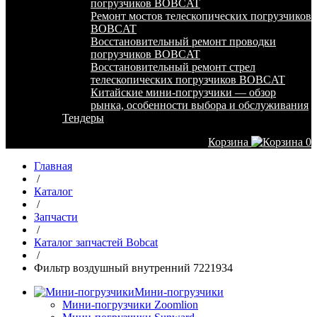
погрузчиков BOBCAT
Ремонт мостов телескопических погрузчиков
BOBCAT
Восстановительный ремонт проводки
погрузчиков BOBCAT
Восстановительный ремонт стрел
телескопических погрузчиков BOBCAT
Китайские мини-погрузчики — обзор
рынка, особенности выбора и обслуживания
Тендеры
Корзина
0
Главная
/
Каталог
/
Запчасти
/
Каталог запчастей Bobcat
/
Фильтр воздушный внутренний 7221934
Мини-погрузчики
Мини-погрузчики Zoomlion