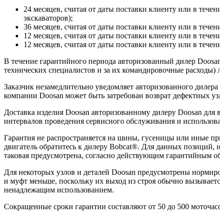
24 месяцев, считая от даты поставки клиенту или в течен
экскаваторов);
36 месяцев, считая от даты поставки клиенту или в течен
12 месяцев, считая от даты поставки клиенту или в течен
12 месяцев, считая от даты поставки клиенту или в течени
В течение гарантийного периода авторизованный дилер Doosan 
технических специалистов и за их командировочные расходы) л
Заказчик незамедлительно уведомляет авторизованного дилера
компании Doosan может быть затребован возврат дефектных узл
Доставка изделия Doosan авторизованному дилеру Doosan для
интервалов проведения сервисного обслуживания и использова
Гарантия не распространяется на шины, гусеницы или иные п
двигатель обратитесь к дилеру Bobcat®. Для данных позиций, 
таковая предусмотрена, согласно действующим гарантийным об
Для некоторых узлов и деталей Doosan предусмотрены нормиро
и муфт меньше, поскольку их выход из строя обычно вызывает
ненадлежащим использованием.
Сокращенные сроки гарантии составляют от 50 до 500 моточасо