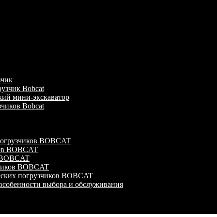
зчик
узчик Bobcat
кий мини-экскаватор
зчиков Bobcat
 погрузчиков BOBCAT
ков BOBCAT
в BOBCAT
зчиков BOBCAT
ческих погрузчиков BOBCAT
особенности выбора и обслуживания