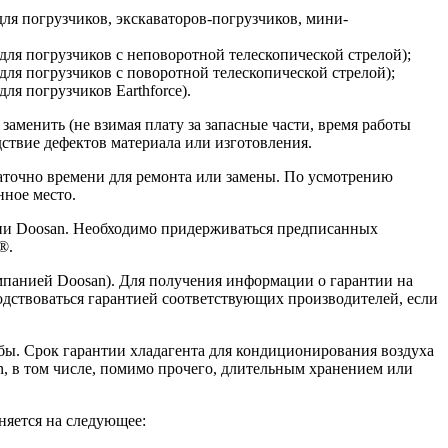
(для погрузчиков, экскаваторов-погрузчиков, мини-
 (для погрузчиков с неповоротной телескопической стрелой);
(для погрузчиков с поворотной телескопической стрелой);
для погрузчиков Earthforce).
аменить (не взимая плату за запасные части, время работы
ствие дефектов материала или изготовления.
таточно времени для ремонта или замены. По усмотрению
нное место.
нии Doosan. Необходимо придерживаться предписанных
®.
мпанией Doosan). Для получения информации о гарантии на
водствоваться гарантией соответствующих производителей, если
бы. Срок гарантии хладагента для кондиционирования воздуха
, в том числе, помимо прочего, длительным хранением или
няется на следующее: