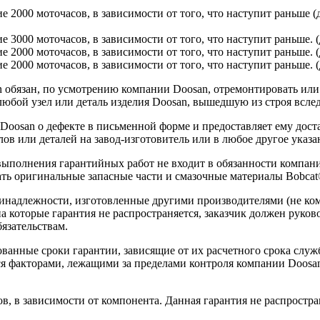
ие 2000 моточасов, в зависимости от того, что наступит раньше 
ие 3000 моточасов, в зависимости от того, что наступит раньше.
ие 2000 моточасов, в зависимости от того, что наступит раньше. 
е 2000 моточасов, в зависимости от того, что наступит раньше. (
обязан, по усмотрению компании Doosan, отремонтировать или з
юбой узел или деталь изделия Doosan, вышедшую из строя вслед
 Doosan о дефекте в письменной форме и предоставляет ему дос
ов или деталей на завод-изготовитель или в любое другое указа
 выполнения гарантийных работ не входит в обязанности компа
ть оригинальные запасные части и смазочные материалы Bobcat
ринадлежности, изготовленные другими производителями (не ко
на которые гарантия не распространяется, заказчик должен руко
язательствам.
ванные сроки гарантии, зависящие от их расчетного срока служ
ся факторами, лежащими за пределами контроля компании Doosan
в, в зависимости от компонента. Данная гарантия не распростра