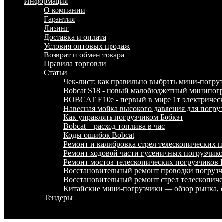
Информация
О компании
Гарантия
Лизинг
Доставка и оплата
Условия оптовых продаж
Возврат и обмен товара
Правила торговли
Статьи
Чек-лист: как правильно выбрать мини-погру
Bobcat S18 - новый малобюджетный минипогр
BOBCAT E10e - первый в мире 1т электричес
Навесная мойка высокого давления для погру
Как управлять погрузчиком Бобкэт
Bobcat – расход топлива в час
Коды ошибок Bobcat
Ремонт и калибровка стрел телескопических
Ремонт ходовой части гусеничных погрузчи
Ремонт мостов телескопических погрузчико
Восстановительный ремонт проводки погру
Восстановительный ремонт стрел телескопи
Китайские мини-погрузчики — обзор рынка, 
Тендеры