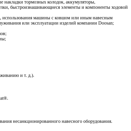
 накладки тормозных колодок, аккумуляторы,
втулки, быстроизнашивающиеся элементы и компоненты ходовой
ию, использования машины с ковшом или иным навесным
луживания или эксплуатации изделий компании Doosan;
ов;
ны;
иванию и т. д.).
at®.
ования несанкционированного навесного оборудования.