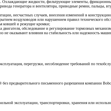
. Охлаждающие жидкости, фильтрующие элементы, фрикционные
привода генератора и вентилятора, приводные ремни, пальцы, 
атации, несчастных случаев, внесения изменений в конструкц
рытием воздуховодов или нарушением правил технического обс
бья ковшей и режущие кромки;
а двигателя, обследование и регулирование тормозных механизм
но не оказывают влияния на стабильность или надежность маши
ксплуатация, перегрузки, несоблюдение требований по техобслуж
 без предварительного письменного разрешения компании Bobc
вильной эксплуатации, транспортировки, хранения или использ