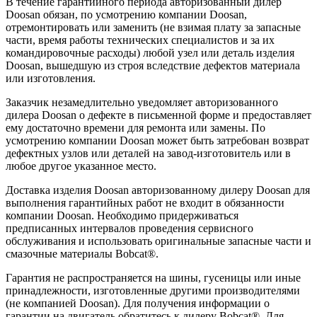
В течение гарантийного периода авторизованный дилер
Doosan обязан, по усмотрению компании Doosan,
отремонтировать или заменить (не взимая плату за запасные
части, время работы технических специалистов и за их
командировочные расходы) любой узел или деталь изделия
Doosan, вышедшую из строя вследствие дефектов материала
или изготовления.
Заказчик незамедлительно уведомляет авторизованного
дилера Doosan о дефекте в письменной форме и предоставляет
ему достаточно времени для ремонта или замены. По
усмотрению компании Doosan может быть затребован возврат
дефектных узлов или деталей на завод-изготовитель или в
любое другое указанное место.
Доставка изделия Doosan авторизованному дилеру Doosan для
выполнения гарантийных работ не входит в обязанности
компании Doosan. Необходимо придерживаться
предписанных интервалов проведения сервисного
обслуживания и использовать оригинальные запасные части и
смазочные материалы Bobcat®.
Гарантия не распространяется на шины, гусеницы или иные
принадлежности, изготовленные другими производителями
(не компанией Doosan). Для получения информации о
гарантии на двигатель обратитесь к дилеру Bobcat®. Для