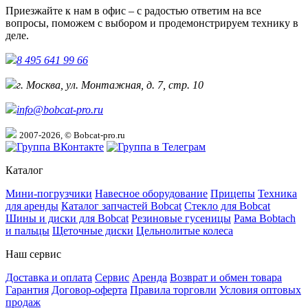
Приезжайте к нам в офис – с радостью ответим на все
вопросы, поможем с выбором и продемонстрируем технику в
деле.
8 495 641 99 66
г. Москва, ул. Монтажная, д. 7, стр. 10
info@bobcat-pro.ru
2007-2026, © Bobcat-pro.ru
Каталог
Мини-погрузчики
Навесное оборудование
Прицепы
Техника
для аренды
Каталог запчастей Bobcat
Стекло для Bobcat
Шины и диски для Bobcat
Резиновые гусеницы
Рама Bobtach
и пальцы
Щеточные диски
Цельнолитые колеса
Наш сервис
Доставка и оплата
Сервис
Аренда
Возврат и обмен товара
Гарантия
Договор-оферта
Правила торговли
Условия оптовых
продаж