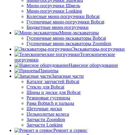
Мини-погрузчики Sunward
Мини-погрузчики Шмель
Мини-погрузчики Lonking
Колесные мини-погрузчики Bobcat
Гусеничные мини-погрузчики Bobcat
Бюджетные мини-погрузчики
Мини-экскаваторы
Гусеничные мини-экскаваторы Bobcat
Гусеничные мини-экскаваторы Zoomlion
Экскаваторы-погрузчики
Телескопические
погрузчики
Навесное оборудование
Прицепы
Запасные части
Каталог запчастей Bobcat
Стекло для Bobcat
Шины и диски для Bobcat
Резиновые гусеницы
Рама Bobtach и пальцы
Щеточные диски
Цельнолитые колеса
Запчасти Zoomlion
Запчасти Lonking
Ремонт и сервис