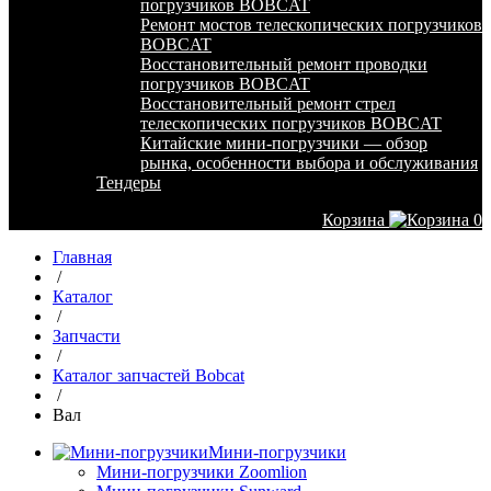
погрузчиков BOBCAT
Ремонт мостов телескопических погрузчиков
BOBCAT
Восстановительный ремонт проводки
погрузчиков BOBCAT
Восстановительный ремонт стрел
телескопических погрузчиков BOBCAT
Китайские мини-погрузчики — обзор
рынка, особенности выбора и обслуживания
Тендеры
Корзина
0
Главная
/
Каталог
/
Запчасти
/
Каталог запчастей Bobcat
/
Вал
Мини-погрузчики
Мини-погрузчики Zoomlion