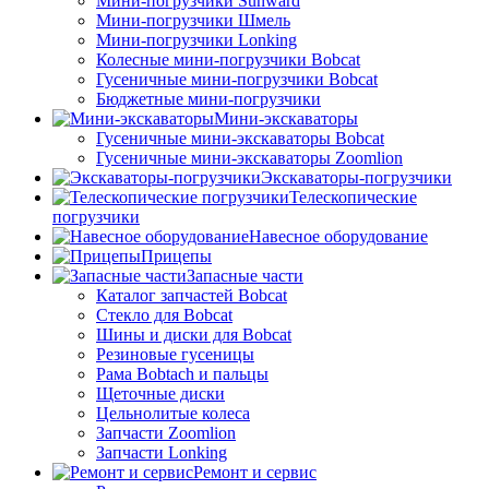
Мини-погрузчики Sunward
Мини-погрузчики Шмель
Мини-погрузчики Lonking
Колесные мини-погрузчики Bobcat
Гусеничные мини-погрузчики Bobcat
Бюджетные мини-погрузчики
Мини-экскаваторы
Гусеничные мини-экскаваторы Bobcat
Гусеничные мини-экскаваторы Zoomlion
Экскаваторы-погрузчики
Телескопические
погрузчики
Навесное оборудование
Прицепы
Запасные части
Каталог запчастей Bobcat
Стекло для Bobcat
Шины и диски для Bobcat
Резиновые гусеницы
Рама Bobtach и пальцы
Щеточные диски
Цельнолитые колеса
Запчасти Zoomlion
Запчасти Lonking
Ремонт и сервис