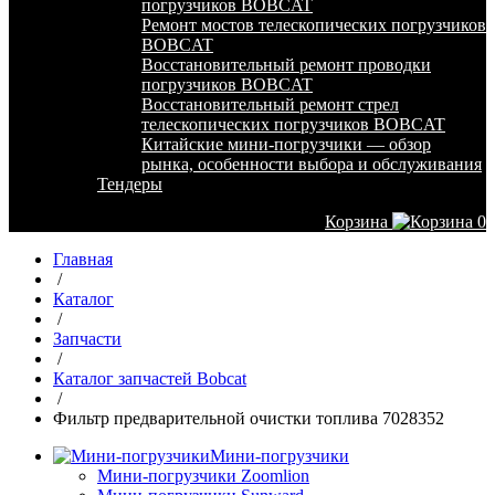
погрузчиков BOBCAT
Ремонт мостов телескопических погрузчиков
BOBCAT
Восстановительный ремонт проводки
погрузчиков BOBCAT
Восстановительный ремонт стрел
телескопических погрузчиков BOBCAT
Китайские мини-погрузчики — обзор
рынка, особенности выбора и обслуживания
Тендеры
Корзина
0
Главная
/
Каталог
/
Запчасти
/
Каталог запчастей Bobcat
/
Фильтр предварительной очистки топлива 7028352
Мини-погрузчики
Мини-погрузчики Zoomlion