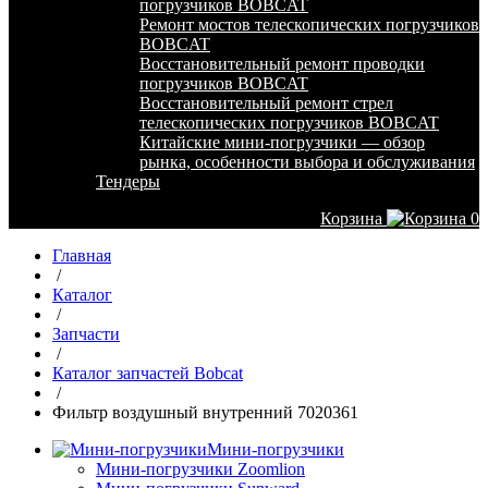
погрузчиков BOBCAT
Ремонт мостов телескопических погрузчиков
BOBCAT
Восстановительный ремонт проводки
погрузчиков BOBCAT
Восстановительный ремонт стрел
телескопических погрузчиков BOBCAT
Китайские мини-погрузчики — обзор
рынка, особенности выбора и обслуживания
Тендеры
Корзина
0
Главная
/
Каталог
/
Запчасти
/
Каталог запчастей Bobcat
/
Фильтр воздушный внутренний 7020361
Мини-погрузчики
Мини-погрузчики Zoomlion