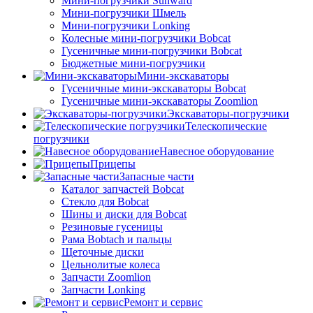
Мини-погрузчики Sunward
Мини-погрузчики Шмель
Мини-погрузчики Lonking
Колесные мини-погрузчики Bobcat
Гусеничные мини-погрузчики Bobcat
Бюджетные мини-погрузчики
Мини-экскаваторы
Гусеничные мини-экскаваторы Bobcat
Гусеничные мини-экскаваторы Zoomlion
Экскаваторы-погрузчики
Телескопические
погрузчики
Навесное оборудование
Прицепы
Запасные части
Каталог запчастей Bobcat
Стекло для Bobcat
Шины и диски для Bobcat
Резиновые гусеницы
Рама Bobtach и пальцы
Щеточные диски
Цельнолитые колеса
Запчасти Zoomlion
Запчасти Lonking
Ремонт и сервис