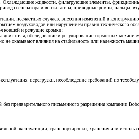
. Охлаждающие жидкости, фильтрующие элементы, фрикционные
привода генератора и вентилятора, приводные ремни, пальцы, 
атации, несчастных случаев, внесения изменений в конструкц
рытием воздуховодов или нарушением правил технического обс
бья ковшей и режущие кромки;
а двигателя, обследование и регулирование тормозных механизм
но не оказывают влияния на стабильность или надежность маши
ксплуатация, перегрузки, несоблюдение требований по техобслуж
 без предварительного письменного разрешения компании Bobc
вильной эксплуатации, транспортировки, хранения или использ