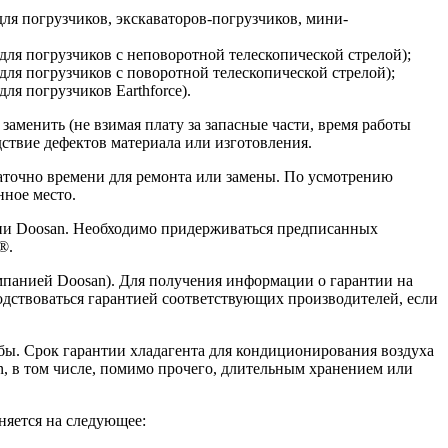
(для погрузчиков, экскаваторов-погрузчиков, мини-
 (для погрузчиков с неповоротной телескопической стрелой);
(для погрузчиков с поворотной телескопической стрелой);
для погрузчиков Earthforce).
аменить (не взимая плату за запасные части, время работы
ствие дефектов материала или изготовления.
таточно времени для ремонта или замены. По усмотрению
нное место.
нии Doosan. Необходимо придерживаться предписанных
®.
мпанией Doosan). Для получения информации о гарантии на
водствоваться гарантией соответствующих производителей, если
бы. Срок гарантии хладагента для кондиционирования воздуха
, в том числе, помимо прочего, длительным хранением или
няется на следующее: