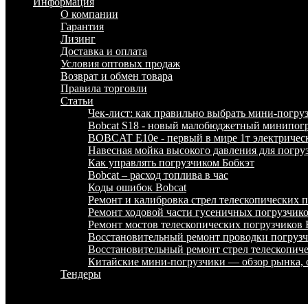
Информация
О компании
Гарантия
Лизинг
Доставка и оплата
Условия оптовых продаж
Возврат и обмен товара
Правила торговли
Статьи
Чек-лист: как правильно выбрать мини-погру
Bobcat S18 - новый малобюджетный минипогр
BOBCAT E10e - первый в мире 1т электричес
Навесная мойка высокого давления для погру
Как управлять погрузчиком Бобкэт
Bobcat – расход топлива в час
Коды ошибок Bobcat
Ремонт и калибровка стрел телескопических
Ремонт ходовой части гусеничных погрузчи
Ремонт мостов телескопических погрузчико
Восстановительный ремонт проводки погру
Восстановительный ремонт стрел телескопи
Китайские мини-погрузчики — обзор рынка, 
Тендеры