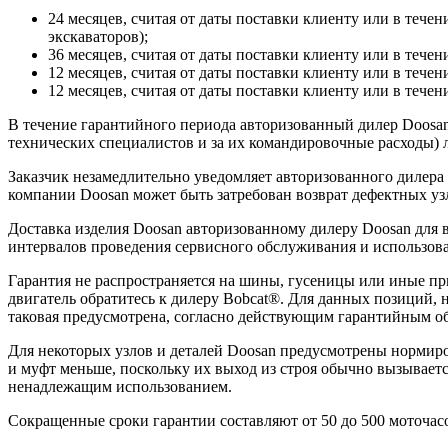
24 месяцев, считая от даты поставки клиенту или в течен
экскаваторов);
36 месяцев, считая от даты поставки клиенту или в течен
12 месяцев, считая от даты поставки клиенту или в течен
12 месяцев, считая от даты поставки клиенту или в течени
В течение гарантийного периода авторизованный дилер Doosan 
технических специалистов и за их командировочные расходы) л
Заказчик незамедлительно уведомляет авторизованного дилера
компании Doosan может быть затребован возврат дефектных узл
Доставка изделия Doosan авторизованному дилеру Doosan для
интервалов проведения сервисного обслуживания и использова
Гарантия не распространяется на шины, гусеницы или иные п
двигатель обратитесь к дилеру Bobcat®. Для данных позиций, 
таковая предусмотрена, согласно действующим гарантийным об
Для некоторых узлов и деталей Doosan предусмотрены нормиро
и муфт меньше, поскольку их выход из строя обычно вызывает
ненадлежащим использованием.
Сокращенные сроки гарантии составляют от 50 до 500 моточасо