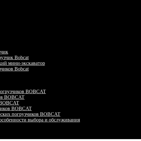
зчик
узчик Bobcat
кий мини-экскаватор
зчиков Bobcat
 погрузчиков BOBCAT
ков BOBCAT
в BOBCAT
зчиков BOBCAT
ческих погрузчиков BOBCAT
особенности выбора и обслуживания