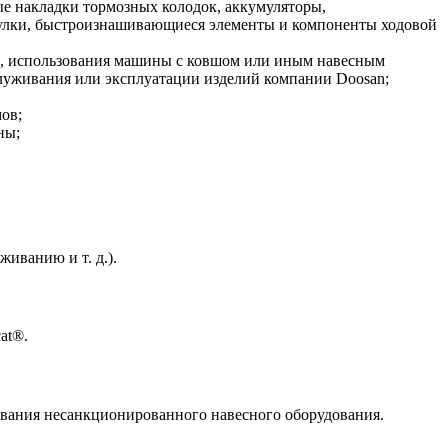
 накладки тормозных колодок, аккумуляторы,
втулки, быстроизнашивающиеся элементы и компоненты ходовой
ию, использования машины с ковшом или иным навесным
луживания или эксплуатации изделий компании Doosan;
ов;
ны;
иванию и т. д.).
at®.
ования несанкционированного навесного оборудования.