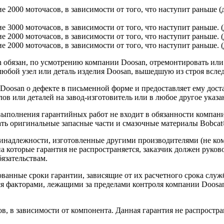
ие 2000 моточасов, в зависимости от того, что наступит раньше 
ие 3000 моточасов, в зависимости от того, что наступит раньше.
ие 2000 моточасов, в зависимости от того, что наступит раньше. 
е 2000 моточасов, в зависимости от того, что наступит раньше. (
обязан, по усмотрению компании Doosan, отремонтировать или з
юбой узел или деталь изделия Doosan, вышедшую из строя вслед
 Doosan о дефекте в письменной форме и предоставляет ему дос
ов или деталей на завод-изготовитель или в любое другое указа
 выполнения гарантийных работ не входит в обязанности компа
ть оригинальные запасные части и смазочные материалы Bobcat
ринадлежности, изготовленные другими производителями (не ко
на которые гарантия не распространяется, заказчик должен руко
язательствам.
ванные сроки гарантии, зависящие от их расчетного срока служ
ся факторами, лежащими за пределами контроля компании Doosan
в, в зависимости от компонента. Данная гарантия не распростра