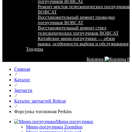
погрузчиков BOBCAT
Ремонт мостов телескопических погрузчиков
BOBCAT
Восстановительный ремонт проводки
погрузчиков BOBCAT
Восстановительный ремонт стрел
телескопических погрузчиков BOBCAT
Китайские мини-погрузчики — обзор
рынка, особенности выбора и обслуживания
Тендеры
Корзина
0
Главная
/
Каталог
/
Запчасти
/
Каталог запчастей Bobcat
/
Форсунка топливная Perkins
Мини-погрузчики
Мини-погрузчики Zoomlion