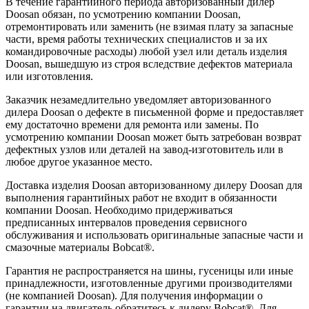
В течение гарантийного периода авторизованный дилер
Doosan обязан, по усмотрению компании Doosan,
отремонтировать или заменить (не взимая плату за запасные
части, время работы технических специалистов и за их
командировочные расходы) любой узел или деталь изделия
Doosan, вышедшую из строя вследствие дефектов материала
или изготовления.
Заказчик незамедлительно уведомляет авторизованного
дилера Doosan о дефекте в письменной форме и предоставляет
ему достаточно времени для ремонта или замены. По
усмотрению компании Doosan может быть затребован возврат
дефектных узлов или деталей на завод-изготовитель или в
любое другое указанное место.
Доставка изделия Doosan авторизованному дилеру Doosan для
выполнения гарантийных работ не входит в обязанности
компании Doosan. Необходимо придерживаться
предписанных интервалов проведения сервисного
обслуживания и использовать оригинальные запасные части и
смазочные материалы Bobcat®.
Гарантия не распространяется на шины, гусеницы или иные
принадлежности, изготовленные другими производителями
(не компанией Doosan). Для получения информации о
гарантии на двигатель обратитесь к дилеру Bobcat®. Для