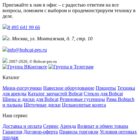
Приезжайте к нам в офис – с радостью ответим на все
вопросы, поможем с выбором и продемонстрируем технику в
деле.
8 495 641 99 66
г. Москва, ул. Монтажная, д. 7, стр. 10
info@bobcat-pro.ru
2007-2026, © Bobcat-pro.ru
Каталог
Мини-погрузчики
Навесное оборудование
Прицепы
Техника
для аренды
Каталог запчастей Bobcat
Стекло для Bobcat
Шины и диски для Bobcat
Резиновые гусеницы
Рама Bobtach
и пальцы
Щеточные диски
Цельнолитые колеса
Наш сервис
Доставка и оплата
Сервис
Аренда
Возврат и обмен товара
Гарантия
Договор-оферта
Правила торговли
Условия оптовых
продаж