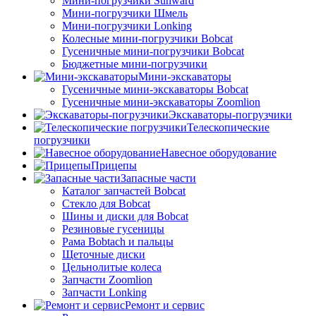
Мини-погрузчики Sunward
Мини-погрузчики Шмель
Мини-погрузчики Lonking
Колесные мини-погрузчики Bobcat
Гусеничные мини-погрузчики Bobcat
Бюджетные мини-погрузчики
Мини-экскаваторы
Гусеничные мини-экскаваторы Bobcat
Гусеничные мини-экскаваторы Zoomlion
Экскаваторы-погрузчики
Телескопические
погрузчики
Навесное оборудование
Прицепы
Запасные части
Каталог запчастей Bobcat
Стекло для Bobcat
Шины и диски для Bobcat
Резиновые гусеницы
Рама Bobtach и пальцы
Щеточные диски
Цельнолитые колеса
Запчасти Zoomlion
Запчасти Lonking
Ремонт и сервис