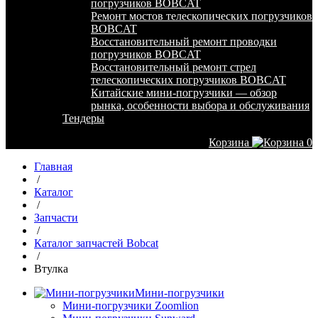
погрузчиков BOBCAT
Ремонт мостов телескопических погрузчиков
BOBCAT
Восстановительный ремонт проводки
погрузчиков BOBCAT
Восстановительный ремонт стрел
телескопических погрузчиков BOBCAT
Китайские мини-погрузчики — обзор
рынка, особенности выбора и обслуживания
Тендеры
Корзина
0
Главная
/
Каталог
/
Запчасти
/
Каталог запчастей Bobcat
/
Втулка
Мини-погрузчики
Мини-погрузчики Zoomlion