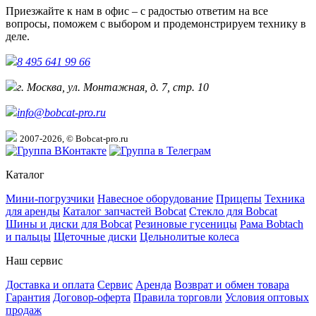
Приезжайте к нам в офис – с радостью ответим на все
вопросы, поможем с выбором и продемонстрируем технику в
деле.
8 495 641 99 66
г. Москва, ул. Монтажная, д. 7, стр. 10
info@bobcat-pro.ru
2007-2026, © Bobcat-pro.ru
Каталог
Мини-погрузчики
Навесное оборудование
Прицепы
Техника
для аренды
Каталог запчастей Bobcat
Стекло для Bobcat
Шины и диски для Bobcat
Резиновые гусеницы
Рама Bobtach
и пальцы
Щеточные диски
Цельнолитые колеса
Наш сервис
Доставка и оплата
Сервис
Аренда
Возврат и обмен товара
Гарантия
Договор-оферта
Правила торговли
Условия оптовых
продаж