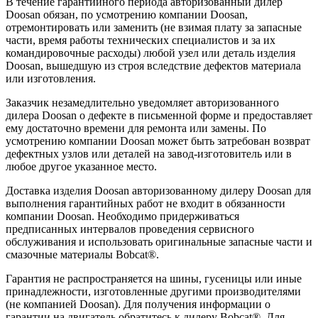
В течение гарантийного периода авторизованный дилер
Doosan обязан, по усмотрению компании Doosan,
отремонтировать или заменить (не взимая плату за запасные
части, время работы технических специалистов и за их
командировочные расходы) любой узел или деталь изделия
Doosan, вышедшую из строя вследствие дефектов материала
или изготовления.
Заказчик незамедлительно уведомляет авторизованного
дилера Doosan о дефекте в письменной форме и предоставляет
ему достаточно времени для ремонта или замены. По
усмотрению компании Doosan может быть затребован возврат
дефектных узлов или деталей на завод-изготовитель или в
любое другое указанное место.
Доставка изделия Doosan авторизованному дилеру Doosan для
выполнения гарантийных работ не входит в обязанности
компании Doosan. Необходимо придерживаться
предписанных интервалов проведения сервисного
обслуживания и использовать оригинальные запасные части и
смазочные материалы Bobcat®.
Гарантия не распространяется на шины, гусеницы или иные
принадлежности, изготовленные другими производителями
(не компанией Doosan). Для получения информации о
гарантии на двигатель обратитесь к дилеру Bobcat®. Для