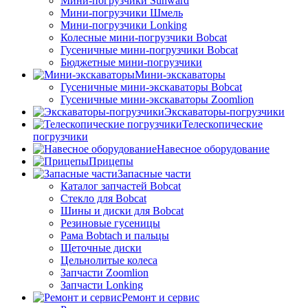
Мини-погрузчики Sunward
Мини-погрузчики Шмель
Мини-погрузчики Lonking
Колесные мини-погрузчики Bobcat
Гусеничные мини-погрузчики Bobcat
Бюджетные мини-погрузчики
Мини-экскаваторы
Гусеничные мини-экскаваторы Bobcat
Гусеничные мини-экскаваторы Zoomlion
Экскаваторы-погрузчики
Телескопические
погрузчики
Навесное оборудование
Прицепы
Запасные части
Каталог запчастей Bobcat
Стекло для Bobcat
Шины и диски для Bobcat
Резиновые гусеницы
Рама Bobtach и пальцы
Щеточные диски
Цельнолитые колеса
Запчасти Zoomlion
Запчасти Lonking
Ремонт и сервис