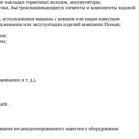
 накладки тормозных колодок, аккумуляторы,
втулки, быстроизнашивающиеся элементы и компоненты ходовой
ию, использования машины с ковшом или иным навесным
луживания или эксплуатации изделий компании Doosan;
ов;
ны;
иванию и т. д.).
at®.
ования несанкционированного навесного оборудования.