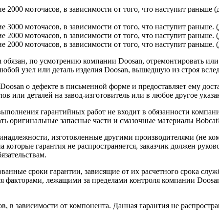
ие 2000 моточасов, в зависимости от того, что наступит раньше 
ие 3000 моточасов, в зависимости от того, что наступит раньше.
ие 2000 моточасов, в зависимости от того, что наступит раньше. 
е 2000 моточасов, в зависимости от того, что наступит раньше. (
обязан, по усмотрению компании Doosan, отремонтировать или з
юбой узел или деталь изделия Doosan, вышедшую из строя вслед
 Doosan о дефекте в письменной форме и предоставляет ему дос
ов или деталей на завод-изготовитель или в любое другое указа
 выполнения гарантийных работ не входит в обязанности компа
ть оригинальные запасные части и смазочные материалы Bobcat
ринадлежности, изготовленные другими производителями (не ко
на которые гарантия не распространяется, заказчик должен руко
язательствам.
ванные сроки гарантии, зависящие от их расчетного срока служ
ся факторами, лежащими за пределами контроля компании Doosan
в, в зависимости от компонента. Данная гарантия не распростра