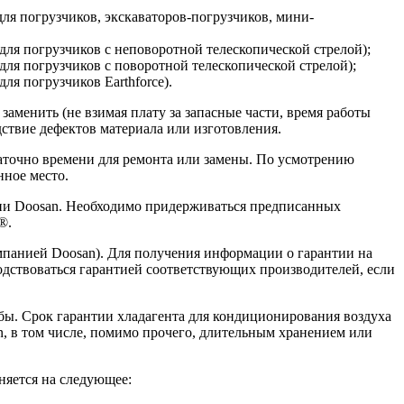
(для погрузчиков, экскаваторов-погрузчиков, мини-
 (для погрузчиков с неповоротной телескопической стрелой);
(для погрузчиков с поворотной телескопической стрелой);
для погрузчиков Earthforce).
аменить (не взимая плату за запасные части, время работы
ствие дефектов материала или изготовления.
таточно времени для ремонта или замены. По усмотрению
нное место.
нии Doosan. Необходимо придерживаться предписанных
®.
мпанией Doosan). Для получения информации о гарантии на
водствоваться гарантией соответствующих производителей, если
бы. Срок гарантии хладагента для кондиционирования воздуха
, в том числе, помимо прочего, длительным хранением или
няется на следующее: