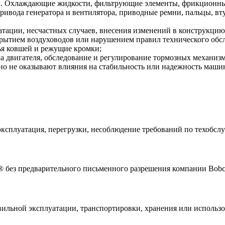
. Охлаждающие жидкости, фильтрующие элементы, фрикционные
привода генератора и вентилятора, приводные ремни, пальцы, 
атации, несчастных случаев, внесения изменений в конструкц
рытием воздуховодов или нарушением правил технического обс
бья ковшей и режущие кромки;
а двигателя, обследование и регулирование тормозных механизм
но не оказывают влияния на стабильность или надежность маши
ксплуатация, перегрузки, несоблюдение требований по техобслуж
 без предварительного письменного разрешения компании Bobc
вильной эксплуатации, транспортировки, хранения или использ