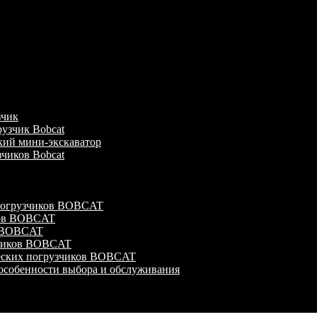
зчик
узчик Bobcat
кий мини-экскаватор
зчиков Bobcat
 погрузчиков BOBCAT
ков BOBCAT
в BOBCAT
зчиков BOBCAT
ческих погрузчиков BOBCAT
особенности выбора и обслуживания