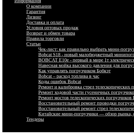
Информация
О компании
Гарантия
Лизинг
Доставка и оплата
Условия оптовых продаж
Возврат и обмен товара
Правила торговли
Статьи
Чек-лист: как правильно выбрать мини-погру
Bobcat S18 - новый малобюджетный минипогр
BOBCAT E10e - первый в мире 1т электричес
Навесная мойка высокого давления для погру
Как управлять погрузчиком Бобкэт
Bobcat – расход топлива в час
Коды ошибок Bobcat
Ремонт и калибровка стрел телескопических
Ремонт ходовой части гусеничных погрузчи
Ремонт мостов телескопических погрузчико
Восстановительный ремонт проводки погру
Восстановительный ремонт стрел телескопи
Китайские мини-погрузчики — обзор рынка, 
Тендеры