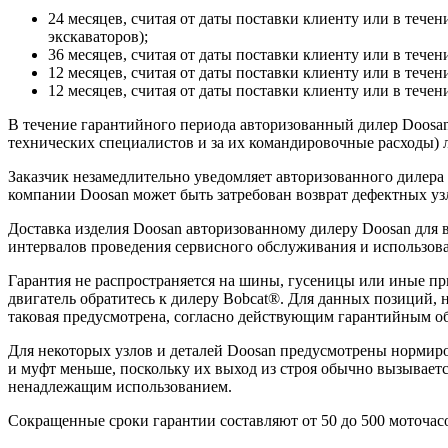
24 месяцев, считая от даты поставки клиенту или в течен
экскаваторов);
36 месяцев, считая от даты поставки клиенту или в течен
12 месяцев, считая от даты поставки клиенту или в течен
12 месяцев, считая от даты поставки клиенту или в течени
В течение гарантийного периода авторизованный дилер Doosan 
технических специалистов и за их командировочные расходы) л
Заказчик незамедлительно уведомляет авторизованного дилера
компании Doosan может быть затребован возврат дефектных узл
Доставка изделия Doosan авторизованному дилеру Doosan для
интервалов проведения сервисного обслуживания и использова
Гарантия не распространяется на шины, гусеницы или иные п
двигатель обратитесь к дилеру Bobcat®. Для данных позиций, 
таковая предусмотрена, согласно действующим гарантийным об
Для некоторых узлов и деталей Doosan предусмотрены нормиро
и муфт меньше, поскольку их выход из строя обычно вызывает
ненадлежащим использованием.
Сокращенные сроки гарантии составляют от 50 до 500 моточасо