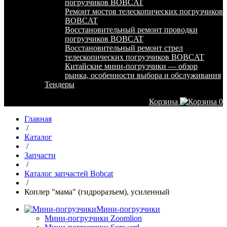
погрузчиков BOBCAT
Ремонт мостов телескопических погрузчиков
BOBCAT
Восстановительный ремонт проводки
погрузчиков BOBCAT
Восстановительный ремонт стрел
телескопических погрузчиков BOBCAT
Китайские мини-погрузчики — обзор
рынка, особенности выбора и обслуживания
Тендеры
Корзина
0
Главная
/
Каталог
/
Запчасти
/
Каталог запчастей Bobcat
/
Коплер "мама" (гидроразъем), усиленный
Мини-погрузчики
Мини-погрузчики Zoomlion