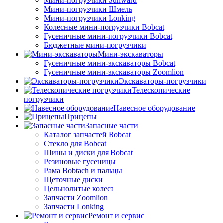
Мини-погрузчики Sunward
Мини-погрузчики Шмель
Мини-погрузчики Lonking
Колесные мини-погрузчики Bobcat
Гусеничные мини-погрузчики Bobcat
Бюджетные мини-погрузчики
Мини-экскаваторы
Гусеничные мини-экскаваторы Bobcat
Гусеничные мини-экскаваторы Zoomlion
Экскаваторы-погрузчики
Телескопические
погрузчики
Навесное оборудование
Прицепы
Запасные части
Каталог запчастей Bobcat
Стекло для Bobcat
Шины и диски для Bobcat
Резиновые гусеницы
Рама Bobtach и пальцы
Щеточные диски
Цельнолитые колеса
Запчасти Zoomlion
Запчасти Lonking
Ремонт и сервис