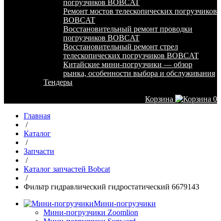
погрузчиков BOBCAT
Ремонт мостов телескопических погрузчиков
BOBCAT
Восстановительный ремонт проводки
погрузчиков BOBCAT
Восстановительный ремонт стрел
телескопических погрузчиков BOBCAT
Китайские мини-погрузчики — обзор
рынка, особенности выбора и обслуживания
Тендеры
Корзина
0
Главная
/
Каталог
/
Запчасти
/
Каталог запчастей Bobcat
/
Фильтр гидравлический гидростатический 6679143
Мини-погрузчики
Мини-погрузчики Zoomlion