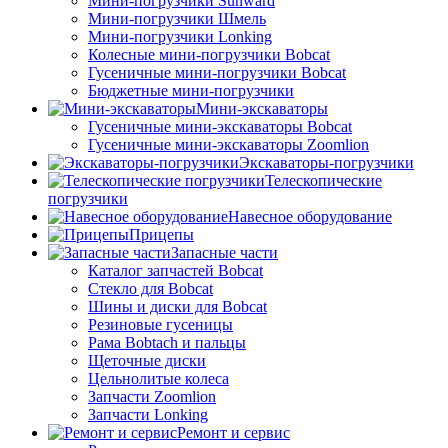
Мини-погрузчики Sunward
Мини-погрузчики Шмель
Мини-погрузчики Lonking
Колесные мини-погрузчики Bobcat
Гусеничные мини-погрузчики Bobcat
Бюджетные мини-погрузчики
Мини-экскаваторы
Гусеничные мини-экскаваторы Bobcat
Гусеничные мини-экскаваторы Zoomlion
Экскаваторы-погрузчики
Телескопические
погрузчики
Навесное оборудование
Прицепы
Запасные части
Каталог запчастей Bobcat
Стекло для Bobcat
Шины и диски для Bobcat
Резиновые гусеницы
Рама Bobtach и пальцы
Щеточные диски
Цельнолитые колеса
Запчасти Zoomlion
Запчасти Lonking
Ремонт и сервис