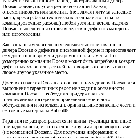
В течение гарантийного периода авторизованный дилер
Doosan обязан, по усмотрению компании Doosan,
отремонтировать или заменить (не взимая плату за запасные
части, время работы технических специалистов и за их
командировочные расходы) любой узел или деталь изделия
Doosan, вышедшую из строя вследствие дефектов материала
или изготовления.
Заказчик незамедлительно уведомляет авторизованного
дилера Doosan о дефекте в письменной форме и предоставляет
ему достаточно времени для ремонта или замены. По
усмотрению компании Doosan может быть затребован возврат
дефектных узлов или деталей на завод-изготовитель или в
любое другое указанное место.
Доставка изделия Doosan авторизованному дилеру Doosan для
выполнения гарантийных работ не входит в обязанности
компании Doosan. Необходимо придерживаться
предписанных интервалов проведения сервисного
обслуживания и использовать оригинальные запасные части и
смазочные материалы Bobcat®.
Гарантия не распространяется на шины, гусеницы или иные
принадлежности, изготовленные другими производителями
(не компанией Doosan). Для получения информации о
гарантии на двигатель обратитесь к дилеру Bobcat®. Для