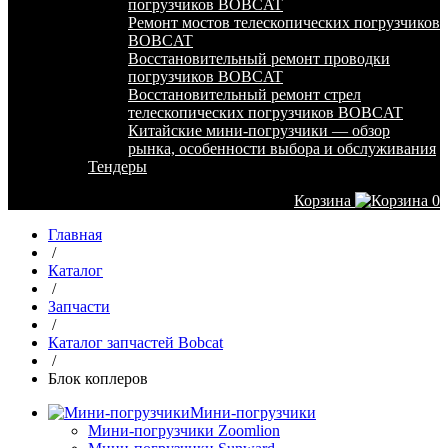
погрузчиков BOBCAT
Ремонт мостов телескопических погрузчиков
BOBCAT
Восстановительный ремонт проводки
погрузчиков BOBCAT
Восстановительный ремонт стрел
телескопических погрузчиков BOBCAT
Китайские мини-погрузчики — обзор
рынка, особенности выбора и обслуживания
Тендеры
Корзина
0
Главная
/
Каталог
/
Запчасти
/
Каталог запчастей Bobcat
/
Блок коплеров
Мини-погрузчики
Мини-погрузчики Zoomlion