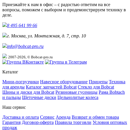
Приезжайте к нам в офис – с радостью ответим на все
вопросы, поможем с выбором и продемонстрируем технику в
деле.
8 495 641 99 66
г. Москва, ул. Монтажная, д. 7, стр. 10
info@bobcat-pro.ru
2007-2026, © Bobcat-pro.ru
Каталог
Мини-погрузчики
Навесное оборудование
Прицепы
Техника
для аренды
Каталог запчастей Bobcat
Стекло для Bobcat
Шины и диски для Bobcat
Резиновые гусеницы
Рама Bobtach
и пальцы
Щеточные диски
Цельнолитые колеса
Наш сервис
Доставка и оплата
Сервис
Аренда
Возврат и обмен товара
Гарантия
Договор-оферта
Правила торговли
Условия оптовых
продаж