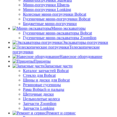
Мини-погрузчики Sunward
Мини-погрузчики Шмель
Мини-погрузчики Lonking
Колесные мини-погрузчики Bobcat
Гусеничные мини-погрузчики Bobcat
Бюджетные мини-погрузчики
Мини-экскаваторы
Гусеничные мини-экскаваторы Bobcat
Гусеничные мини-экскаваторы Zoomlion
Экскаваторы-погрузчики
Телескопические
погрузчики
Навесное оборудование
Прицепы
Запасные части
Каталог запчастей Bobcat
Стекло для Bobcat
Шины и диски для Bobcat
Резиновые гусеницы
Рама Bobtach и пальцы
Щеточные диски
Цельнолитые колеса
Запчасти Zoomlion
Запчасти Lonking
Ремонт и сервис