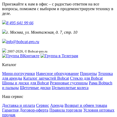
Приезжайте к нам в офис – с радостью ответим на все
вопросы, поможем с выбором и продемонстрируем технику в
деле.
8 495 641 99 66
г. Москва, ул. Монтажная, д. 7, стр. 10
info@bobcat-pro.ru
2007-2026, © Bobcat-pro.ru
Каталог
Мини-погрузчики
Навесное оборудование
Прицепы
Техника
для аренды
Каталог запчастей Bobcat
Стекло для Bobcat
Шины и диски для Bobcat
Резиновые гусеницы
Рама Bobtach
и пальцы
Щеточные диски
Цельнолитые колеса
Наш сервис
Доставка и оплата
Сервис
Аренда
Возврат и обмен товара
Гарантия
Договор-оферта
Правила торговли
Условия оптовых
продаж