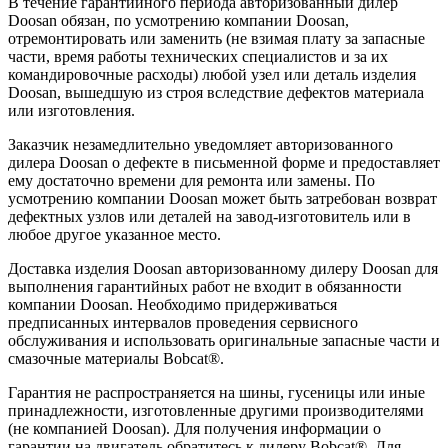
В течение гарантийного периода авторизованный дилер
Doosan обязан, по усмотрению компании Doosan,
отремонтировать или заменить (не взимая плату за запасные
части, время работы технических специалистов и за их
командировочные расходы) любой узел или деталь изделия
Doosan, вышедшую из строя вследствие дефектов материала
или изготовления.
Заказчик незамедлительно уведомляет авторизованного
дилера Doosan о дефекте в письменной форме и предоставляет
ему достаточно времени для ремонта или замены. По
усмотрению компании Doosan может быть затребован возврат
дефектных узлов или деталей на завод-изготовитель или в
любое другое указанное место.
Доставка изделия Doosan авторизованному дилеру Doosan для
выполнения гарантийных работ не входит в обязанности
компании Doosan. Необходимо придерживаться
предписанных интервалов проведения сервисного
обслуживания и использовать оригинальные запасные части и
смазочные материалы Bobcat®.
Гарантия не распространяется на шины, гусеницы или иные
принадлежности, изготовленные другими производителями
(не компанией Doosan). Для получения информации о
гарантии на двигатель обратитесь к дилеру Bobcat®. Для