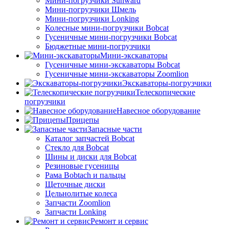
Мини-погрузчики Sunward
Мини-погрузчики Шмель
Мини-погрузчики Lonking
Колесные мини-погрузчики Bobcat
Гусеничные мини-погрузчики Bobcat
Бюджетные мини-погрузчики
Мини-экскаваторы
Гусеничные мини-экскаваторы Bobcat
Гусеничные мини-экскаваторы Zoomlion
Экскаваторы-погрузчики
Телескопические
погрузчики
Навесное оборудование
Прицепы
Запасные части
Каталог запчастей Bobcat
Стекло для Bobcat
Шины и диски для Bobcat
Резиновые гусеницы
Рама Bobtach и пальцы
Щеточные диски
Цельнолитые колеса
Запчасти Zoomlion
Запчасти Lonking
Ремонт и сервис