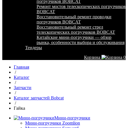
погрузчиков BOBCAT
Ремонт мостов телескопических погрузчиков
BOBCAT
Восстановительный ремонт проводки
погрузчиков BOBCAT
Восстановительный ремонт стрел
телескопических погрузчиков BOBCAT
Китайские мини-погрузчики — обзор
рынка, особенности выбора и обслуживания
Тендеры
Корзина
0
Главная
/
Каталог
/
Запчасти
/
Каталог запчастей Bobcat
/
Гайка
Мини-погрузчики
Мини-погрузчики Zoomlion