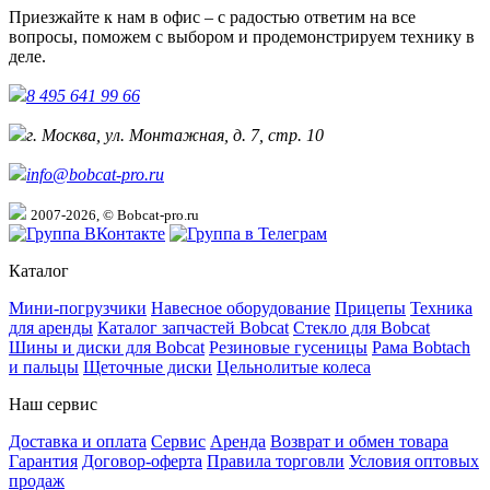
Приезжайте к нам в офис – с радостью ответим на все
вопросы, поможем с выбором и продемонстрируем технику в
деле.
8 495 641 99 66
г. Москва, ул. Монтажная, д. 7, стр. 10
info@bobcat-pro.ru
2007-2026, © Bobcat-pro.ru
Каталог
Мини-погрузчики
Навесное оборудование
Прицепы
Техника
для аренды
Каталог запчастей Bobcat
Стекло для Bobcat
Шины и диски для Bobcat
Резиновые гусеницы
Рама Bobtach
и пальцы
Щеточные диски
Цельнолитые колеса
Наш сервис
Доставка и оплата
Сервис
Аренда
Возврат и обмен товара
Гарантия
Договор-оферта
Правила торговли
Условия оптовых
продаж