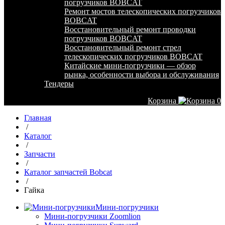
погрузчиков BOBCAT
Ремонт мостов телескопических погрузчиков
BOBCAT
Восстановительный ремонт проводки
погрузчиков BOBCAT
Восстановительный ремонт стрел
телескопических погрузчиков BOBCAT
Китайские мини-погрузчики — обзор
рынка, особенности выбора и обслуживания
Тендеры
Корзина
0
Главная
/
Каталог
/
Запчасти
/
Каталог запчастей Bobcat
/
Гайка
Мини-погрузчики
Мини-погрузчики Zoomlion