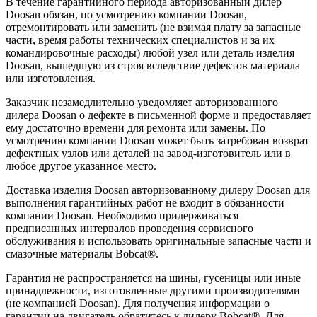
В течение гарантийного периода авторизованный дилер
Doosan обязан, по усмотрению компании Doosan,
отремонтировать или заменить (не взимая плату за запасные
части, время работы технических специалистов и за их
командировочные расходы) любой узел или деталь изделия
Doosan, вышедшую из строя вследствие дефектов материала
или изготовления.
Заказчик незамедлительно уведомляет авторизованного
дилера Doosan о дефекте в письменной форме и предоставляет
ему достаточно времени для ремонта или замены. По
усмотрению компании Doosan может быть затребован возврат
дефектных узлов или деталей на завод-изготовитель или в
любое другое указанное место.
Доставка изделия Doosan авторизованному дилеру Doosan для
выполнения гарантийных работ не входит в обязанности
компании Doosan. Необходимо придерживаться
предписанных интервалов проведения сервисного
обслуживания и использовать оригинальные запасные части и
смазочные материалы Bobcat®.
Гарантия не распространяется на шины, гусеницы или иные
принадлежности, изготовленные другими производителями
(не компанией Doosan). Для получения информации о
гарантии на двигатель обратитесь к дилеру Bobcat®. Для