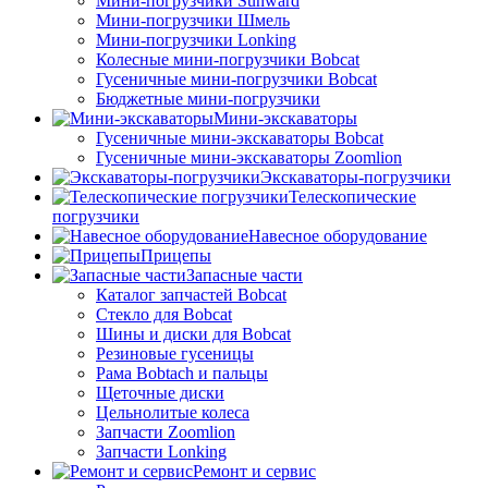
Мини-погрузчики Sunward
Мини-погрузчики Шмель
Мини-погрузчики Lonking
Колесные мини-погрузчики Bobcat
Гусеничные мини-погрузчики Bobcat
Бюджетные мини-погрузчики
Мини-экскаваторы
Гусеничные мини-экскаваторы Bobcat
Гусеничные мини-экскаваторы Zoomlion
Экскаваторы-погрузчики
Телескопические
погрузчики
Навесное оборудование
Прицепы
Запасные части
Каталог запчастей Bobcat
Стекло для Bobcat
Шины и диски для Bobcat
Резиновые гусеницы
Рама Bobtach и пальцы
Щеточные диски
Цельнолитые колеса
Запчасти Zoomlion
Запчасти Lonking
Ремонт и сервис