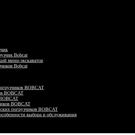
зчик
узчик Bobcat
кий мини-экскаватор
зчиков Bobcat
 погрузчиков BOBCAT
ков BOBCAT
в BOBCAT
зчиков BOBCAT
ческих погрузчиков BOBCAT
особенности выбора и обслуживания