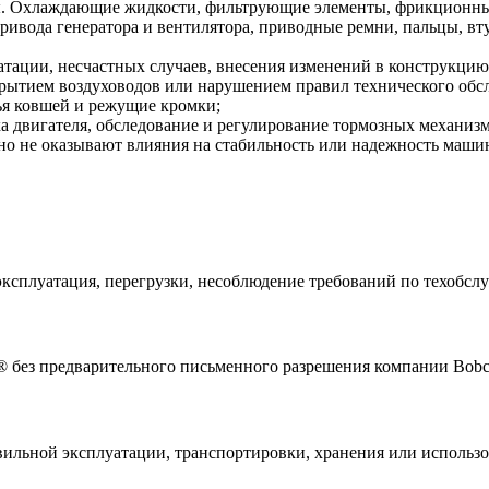
. Охлаждающие жидкости, фильтрующие элементы, фрикционные
привода генератора и вентилятора, приводные ремни, пальцы, 
атации, несчастных случаев, внесения изменений в конструкц
рытием воздуховодов или нарушением правил технического обс
бья ковшей и режущие кромки;
а двигателя, обследование и регулирование тормозных механизм
но не оказывают влияния на стабильность или надежность маши
ксплуатация, перегрузки, несоблюдение требований по техобслуж
 без предварительного письменного разрешения компании Bobc
вильной эксплуатации, транспортировки, хранения или использ