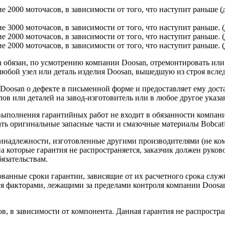
ие 2000 моточасов, в зависимости от того, что наступит раньше 
ие 3000 моточасов, в зависимости от того, что наступит раньше.
ие 2000 моточасов, в зависимости от того, что наступит раньше. 
е 2000 моточасов, в зависимости от того, что наступит раньше. (
обязан, по усмотрению компании Doosan, отремонтировать или з
юбой узел или деталь изделия Doosan, вышедшую из строя вслед
 Doosan о дефекте в письменной форме и предоставляет ему дос
ов или деталей на завод-изготовитель или в любое другое указа
 выполнения гарантийных работ не входит в обязанности компа
ть оригинальные запасные части и смазочные материалы Bobcat
ринадлежности, изготовленные другими производителями (не ко
на которые гарантия не распространяется, заказчик должен руко
язательствам.
ванные сроки гарантии, зависящие от их расчетного срока служ
ся факторами, лежащими за пределами контроля компании Doosan
в, в зависимости от компонента. Данная гарантия не распростра