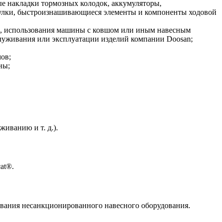
 накладки тормозных колодок, аккумуляторы,
втулки, быстроизнашивающиеся элементы и компоненты ходовой
ию, использования машины с ковшом или иным навесным
луживания или эксплуатации изделий компании Doosan;
ов;
ны;
иванию и т. д.).
at®.
ования несанкционированного навесного оборудования.