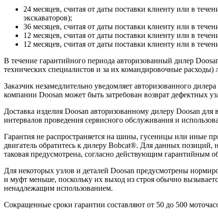
24 месяцев, считая от даты поставки клиенту или в течен
экскаваторов);
36 месяцев, считая от даты поставки клиенту или в течен
12 месяцев, считая от даты поставки клиенту или в течен
12 месяцев, считая от даты поставки клиенту или в течени
В течение гарантийного периода авторизованный дилер Doosan 
технических специалистов и за их командировочные расходы) л
Заказчик незамедлительно уведомляет авторизованного дилера
компании Doosan может быть затребован возврат дефектных узл
Доставка изделия Doosan авторизованному дилеру Doosan для
интервалов проведения сервисного обслуживания и использова
Гарантия не распространяется на шины, гусеницы или иные п
двигатель обратитесь к дилеру Bobcat®. Для данных позиций, 
таковая предусмотрена, согласно действующим гарантийным об
Для некоторых узлов и деталей Doosan предусмотрены нормиро
и муфт меньше, поскольку их выход из строя обычно вызывает
ненадлежащим использованием.
Сокращенные сроки гарантии составляют от 50 до 500 моточасо