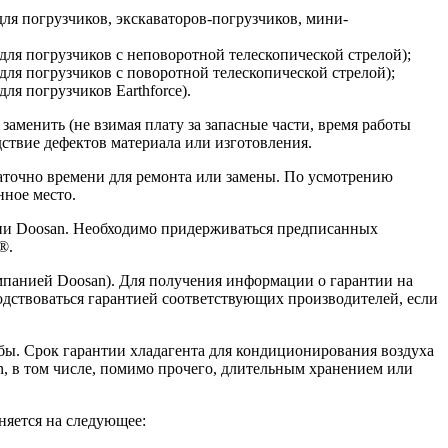
(для погрузчиков, экскаваторов-погрузчиков, мини-
 (для погрузчиков с неповоротной телескопической стрелой);
(для погрузчиков с поворотной телескопической стрелой);
для погрузчиков Earthforce).
аменить (не взимая плату за запасные части, время работы
ствие дефектов материала или изготовления.
таточно времени для ремонта или замены. По усмотрению
нное место.
нии Doosan. Необходимо придерживаться предписанных
®.
мпанией Doosan). Для получения информации о гарантии на
водствоваться гарантией соответствующих производителей, если
бы. Срок гарантии хладагента для кондиционирования воздуха
, в том числе, помимо прочего, длительным хранением или
няется на следующее: