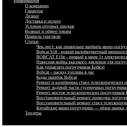
Информация
О компании
Гарантия
Лизинг
Доставка и оплата
Условия оптовых продаж
Возврат и обмен товара
Правила торговли
Статьи
Чек-лист: как правильно выбрать мини-погру
Bobcat S18 - новый малобюджетный минипогр
BOBCAT E10e - первый в мире 1т электричес
Навесная мойка высокого давления для погру
Как управлять погрузчиком Бобкэт
Bobcat – расход топлива в час
Коды ошибок Bobcat
Ремонт и калибровка стрел телескопических
Ремонт ходовой части гусеничных погрузчи
Ремонт мостов телескопических погрузчико
Восстановительный ремонт проводки погру
Восстановительный ремонт стрел телескопи
Китайские мини-погрузчики — обзор рынка, 
Тендеры