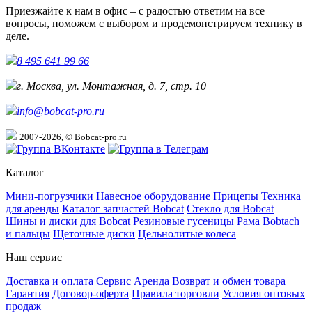
Приезжайте к нам в офис – с радостью ответим на все
вопросы, поможем с выбором и продемонстрируем технику в
деле.
8 495 641 99 66
г. Москва, ул. Монтажная, д. 7, стр. 10
info@bobcat-pro.ru
2007-2026, © Bobcat-pro.ru
Каталог
Мини-погрузчики
Навесное оборудование
Прицепы
Техника
для аренды
Каталог запчастей Bobcat
Стекло для Bobcat
Шины и диски для Bobcat
Резиновые гусеницы
Рама Bobtach
и пальцы
Щеточные диски
Цельнолитые колеса
Наш сервис
Доставка и оплата
Сервис
Аренда
Возврат и обмен товара
Гарантия
Договор-оферта
Правила торговли
Условия оптовых
продаж