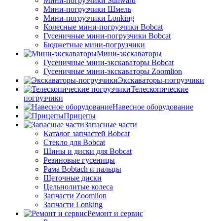
Мини-погрузчики Sunward
Мини-погрузчики Шмель
Мини-погрузчики Lonking
Колесные мини-погрузчики Bobcat
Гусеничные мини-погрузчики Bobcat
Бюджетные мини-погрузчики
Мини-экскаваторы
Гусеничные мини-экскаваторы Bobcat
Гусеничные мини-экскаваторы Zoomlion
Экскаваторы-погрузчики
Телескопические
погрузчики
Навесное оборудование
Прицепы
Запасные части
Каталог запчастей Bobcat
Стекло для Bobcat
Шины и диски для Bobcat
Резиновые гусеницы
Рама Bobtach и пальцы
Щеточные диски
Цельнолитые колеса
Запчасти Zoomlion
Запчасти Lonking
Ремонт и сервис