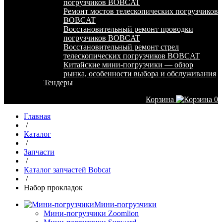
погрузчиков BOBCAT
Ремонт мостов телескопических погрузчиков
BOBCAT
Восстановительный ремонт проводки
погрузчиков BOBCAT
Восстановительный ремонт стрел
телескопических погрузчиков BOBCAT
Китайские мини-погрузчики — обзор
рынка, особенности выбора и обслуживания
Тендеры
Корзина
0
Главная
/
Каталог
/
Запчасти
/
Каталог запчастей Bobcat
/
Набор прокладок
Мини-погрузчики
Мини-погрузчики Zoomlion