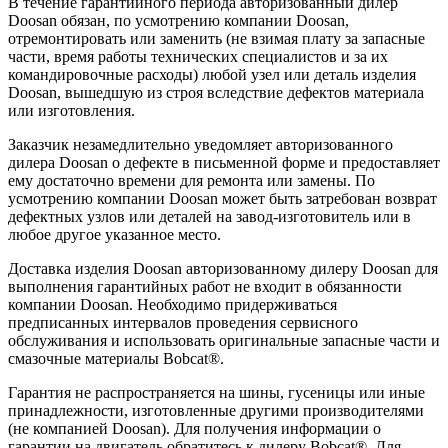
В течение гарантийного периода авторизованный дилер
Doosan обязан, по усмотрению компании Doosan,
отремонтировать или заменить (не взимая плату за запасные
части, время работы технических специалистов и за их
командировочные расходы) любой узел или деталь изделия
Doosan, вышедшую из строя вследствие дефектов материала
или изготовления.
Заказчик незамедлительно уведомляет авторизованного
дилера Doosan о дефекте в письменной форме и предоставляет
ему достаточно времени для ремонта или замены. По
усмотрению компании Doosan может быть затребован возврат
дефектных узлов или деталей на завод-изготовитель или в
любое другое указанное место.
Доставка изделия Doosan авторизованному дилеру Doosan для
выполнения гарантийных работ не входит в обязанности
компании Doosan. Необходимо придерживаться
предписанных интервалов проведения сервисного
обслуживания и использовать оригинальные запасные части и
смазочные материалы Bobcat®.
Гарантия не распространяется на шины, гусеницы или иные
принадлежности, изготовленные другими производителями
(не компанией Doosan). Для получения информации о
гарантии на двигатель обратитесь к дилеру Bobcat®. Для