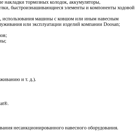
 накладки тормозных колодок, аккумуляторы,
втулки, быстроизнашивающиеся элементы и компоненты ходовой
ию, использования машины с ковшом или иным навесным
луживания или эксплуатации изделий компании Doosan;
ов;
ны;
иванию и т. д.).
at®.
ования несанкционированного навесного оборудования.