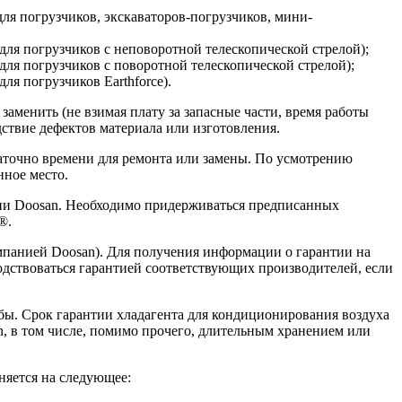
(для погрузчиков, экскаваторов-погрузчиков, мини-
 (для погрузчиков с неповоротной телескопической стрелой);
(для погрузчиков с поворотной телескопической стрелой);
для погрузчиков Earthforce).
аменить (не взимая плату за запасные части, время работы
ствие дефектов материала или изготовления.
таточно времени для ремонта или замены. По усмотрению
нное место.
нии Doosan. Необходимо придерживаться предписанных
®.
мпанией Doosan). Для получения информации о гарантии на
водствоваться гарантией соответствующих производителей, если
бы. Срок гарантии хладагента для кондиционирования воздуха
, в том числе, помимо прочего, длительным хранением или
няется на следующее: