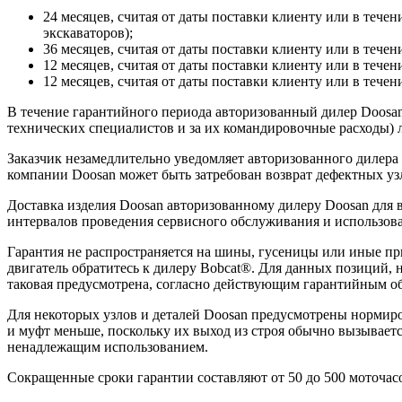
24 месяцев, считая от даты поставки клиенту или в течен
экскаваторов);
36 месяцев, считая от даты поставки клиенту или в течен
12 месяцев, считая от даты поставки клиенту или в течен
12 месяцев, считая от даты поставки клиенту или в течени
В течение гарантийного периода авторизованный дилер Doosan 
технических специалистов и за их командировочные расходы) л
Заказчик незамедлительно уведомляет авторизованного дилера
компании Doosan может быть затребован возврат дефектных узл
Доставка изделия Doosan авторизованному дилеру Doosan для
интервалов проведения сервисного обслуживания и использова
Гарантия не распространяется на шины, гусеницы или иные п
двигатель обратитесь к дилеру Bobcat®. Для данных позиций, 
таковая предусмотрена, согласно действующим гарантийным об
Для некоторых узлов и деталей Doosan предусмотрены нормиро
и муфт меньше, поскольку их выход из строя обычно вызывает
ненадлежащим использованием.
Сокращенные сроки гарантии составляют от 50 до 500 моточасо