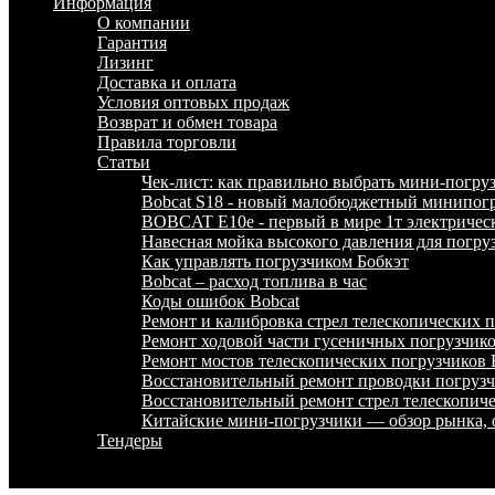
Информация
О компании
Гарантия
Лизинг
Доставка и оплата
Условия оптовых продаж
Возврат и обмен товара
Правила торговли
Статьи
Чек-лист: как правильно выбрать мини-погру
Bobcat S18 - новый малобюджетный минипогр
BOBCAT E10e - первый в мире 1т электричес
Навесная мойка высокого давления для погру
Как управлять погрузчиком Бобкэт
Bobcat – расход топлива в час
Коды ошибок Bobcat
Ремонт и калибровка стрел телескопических
Ремонт ходовой части гусеничных погрузчи
Ремонт мостов телескопических погрузчико
Восстановительный ремонт проводки погру
Восстановительный ремонт стрел телескопи
Китайские мини-погрузчики — обзор рынка, 
Тендеры