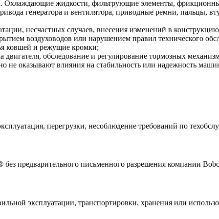
. Охлаждающие жидкости, фильтрующие элементы, фрикционные
привода генератора и вентилятора, приводные ремни, пальцы, 
атации, несчастных случаев, внесения изменений в конструкц
рытием воздуховодов или нарушением правил технического обс
бья ковшей и режущие кромки;
а двигателя, обследование и регулирование тормозных механизм
но не оказывают влияния на стабильность или надежность маши
ксплуатация, перегрузки, несоблюдение требований по техобслуж
 без предварительного письменного разрешения компании Bobc
вильной эксплуатации, транспортировки, хранения или использ