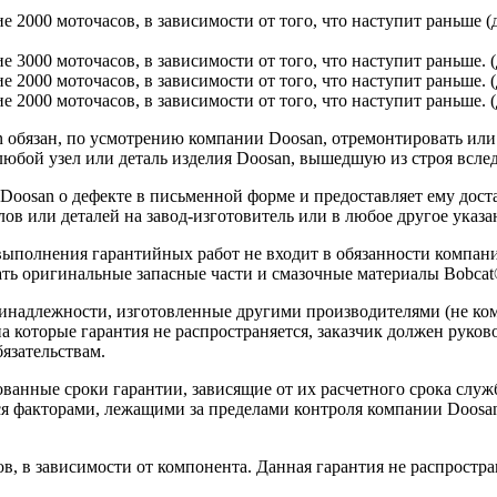
ие 2000 моточасов, в зависимости от того, что наступит раньше 
ие 3000 моточасов, в зависимости от того, что наступит раньше.
ие 2000 моточасов, в зависимости от того, что наступит раньше. 
е 2000 моточасов, в зависимости от того, что наступит раньше. (
обязан, по усмотрению компании Doosan, отремонтировать или з
юбой узел или деталь изделия Doosan, вышедшую из строя вслед
 Doosan о дефекте в письменной форме и предоставляет ему дос
ов или деталей на завод-изготовитель или в любое другое указа
 выполнения гарантийных работ не входит в обязанности компа
ть оригинальные запасные части и смазочные материалы Bobcat
ринадлежности, изготовленные другими производителями (не ко
на которые гарантия не распространяется, заказчик должен руко
язательствам.
ванные сроки гарантии, зависящие от их расчетного срока служ
ся факторами, лежащими за пределами контроля компании Doosan
в, в зависимости от компонента. Данная гарантия не распростра