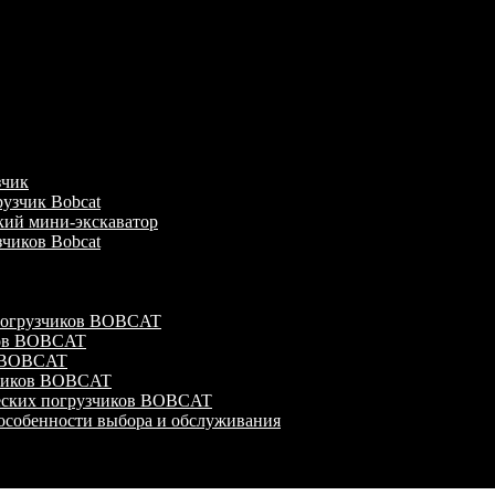
зчик
узчик Bobcat
кий мини-экскаватор
зчиков Bobcat
 погрузчиков BOBCAT
ков BOBCAT
в BOBCAT
зчиков BOBCAT
ческих погрузчиков BOBCAT
особенности выбора и обслуживания