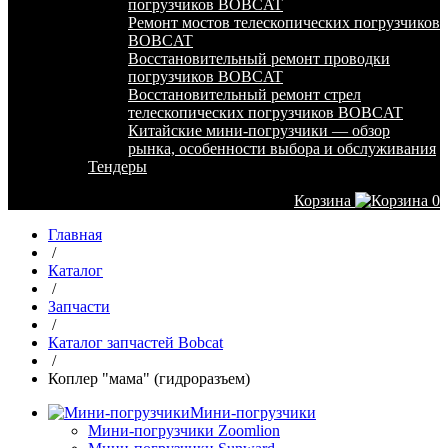
погрузчиков BOBCAT
Ремонт мостов телескопических погрузчиков
BOBCAT
Восстановительный ремонт проводки
погрузчиков BOBCAT
Восстановительный ремонт стрел
телескопических погрузчиков BOBCAT
Китайские мини-погрузчики — обзор
рынка, особенности выбора и обслуживания
Тендеры
Корзина
0
Главная
/
Каталог
/
Запчасти
/
Каталог запчастей Bobcat
/
Коплер "мама" (гидроразъем)
Мини-погрузчики
Мини-погрузчики Zoomlion