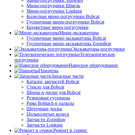
Мини-погрузчики Sunward
Мини-погрузчики Шмель
Мини-погрузчики Lonking
Колесные мини-погрузчики Bobcat
Гусеничные мини-погрузчики Bobcat
Бюджетные мини-погрузчики
Мини-экскаваторы
Гусеничные мини-экскаваторы Bobcat
Гусеничные мини-экскаваторы Zoomlion
Экскаваторы-погрузчики
Телескопические
погрузчики
Навесное оборудование
Прицепы
Запасные части
Каталог запчастей Bobcat
Стекло для Bobcat
Шины и диски для Bobcat
Резиновые гусеницы
Рама Bobtach и пальцы
Щеточные диски
Цельнолитые колеса
Запчасти Zoomlion
Запчасти Lonking
Ремонт и сервис