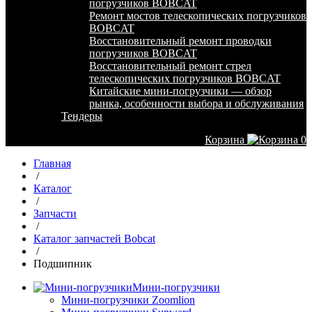
погрузчиков BOBCAT
Ремонт мостов телескопических погрузчиков
BOBCAT
Восстановительный ремонт проводки
погрузчиков BOBCAT
Восстановительный ремонт стрел
телескопических погрузчиков BOBCAT
Китайские мини-погрузчики — обзор
рынка, особенности выбора и обслуживания
Тендеры
Корзина
0
Главная
/
Каталог
/
Запчасти
/
Каталог запчастей Bobcat
/
Подшипник
Мини-погрузчики
Мини-погрузчики Zoomlion