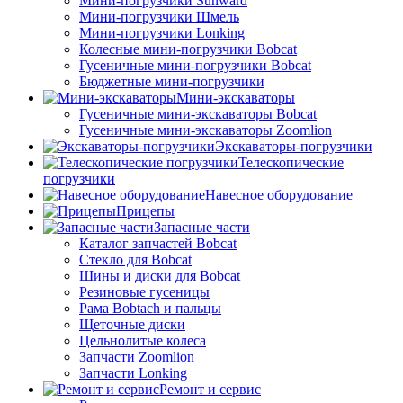
Мини-погрузчики Sunward
Мини-погрузчики Шмель
Мини-погрузчики Lonking
Колесные мини-погрузчики Bobcat
Гусеничные мини-погрузчики Bobcat
Бюджетные мини-погрузчики
Мини-экскаваторы
Гусеничные мини-экскаваторы Bobcat
Гусеничные мини-экскаваторы Zoomlion
Экскаваторы-погрузчики
Телескопические
погрузчики
Навесное оборудование
Прицепы
Запасные части
Каталог запчастей Bobcat
Стекло для Bobcat
Шины и диски для Bobcat
Резиновые гусеницы
Рама Bobtach и пальцы
Щеточные диски
Цельнолитые колеса
Запчасти Zoomlion
Запчасти Lonking
Ремонт и сервис