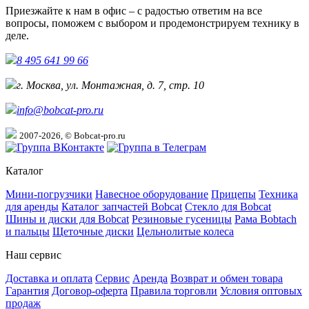
Приезжайте к нам в офис – с радостью ответим на все
вопросы, поможем с выбором и продемонстрируем технику в
деле.
8 495 641 99 66
г. Москва, ул. Монтажная, д. 7, стр. 10
info@bobcat-pro.ru
2007-2026, © Bobcat-pro.ru
Каталог
Мини-погрузчики
Навесное оборудование
Прицепы
Техника
для аренды
Каталог запчастей Bobcat
Стекло для Bobcat
Шины и диски для Bobcat
Резиновые гусеницы
Рама Bobtach
и пальцы
Щеточные диски
Цельнолитые колеса
Наш сервис
Доставка и оплата
Сервис
Аренда
Возврат и обмен товара
Гарантия
Договор-оферта
Правила торговли
Условия оптовых
продаж