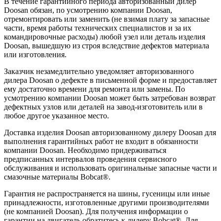
В течение гарантийного периода авторизованный дилер
Doosan обязан, по усмотрению компании Doosan,
отремонтировать или заменить (не взимая плату за запасные
части, время работы технических специалистов и за их
командировочные расходы) любой узел или деталь изделия
Doosan, вышедшую из строя вследствие дефектов материала
или изготовления.
Заказчик незамедлительно уведомляет авторизованного
дилера Doosan о дефекте в письменной форме и предоставляет
ему достаточно времени для ремонта или замены. По
усмотрению компании Doosan может быть затребован возврат
дефектных узлов или деталей на завод-изготовитель или в
любое другое указанное место.
Доставка изделия Doosan авторизованному дилеру Doosan для
выполнения гарантийных работ не входит в обязанности
компании Doosan. Необходимо придерживаться
предписанных интервалов проведения сервисного
обслуживания и использовать оригинальные запасные части и
смазочные материалы Bobcat®.
Гарантия не распространяется на шины, гусеницы или иные
принадлежности, изготовленные другими производителями
(не компанией Doosan). Для получения информации о
гарантии на двигатель обратитесь к дилеру Bobcat®. Для