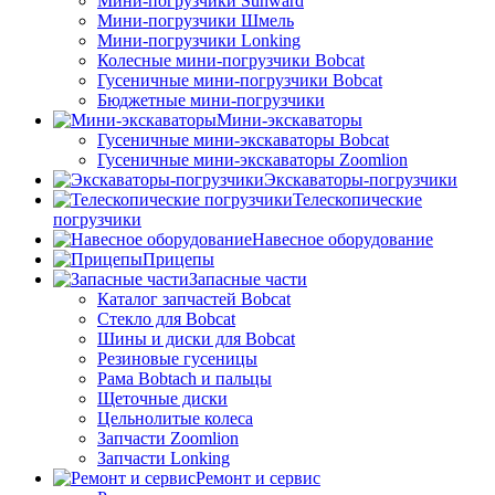
Мини-погрузчики Sunward
Мини-погрузчики Шмель
Мини-погрузчики Lonking
Колесные мини-погрузчики Bobcat
Гусеничные мини-погрузчики Bobcat
Бюджетные мини-погрузчики
Мини-экскаваторы
Гусеничные мини-экскаваторы Bobcat
Гусеничные мини-экскаваторы Zoomlion
Экскаваторы-погрузчики
Телескопические
погрузчики
Навесное оборудование
Прицепы
Запасные части
Каталог запчастей Bobcat
Стекло для Bobcat
Шины и диски для Bobcat
Резиновые гусеницы
Рама Bobtach и пальцы
Щеточные диски
Цельнолитые колеса
Запчасти Zoomlion
Запчасти Lonking
Ремонт и сервис