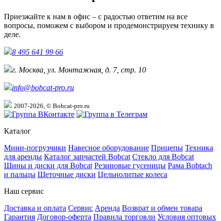
Приезжайте к нам в офис – с радостью ответим на все
вопросы, поможем с выбором и продемонстрируем технику в
деле.
8 495 641 99 66
г. Москва, ул. Монтажная, д. 7, стр. 10
info@bobcat-pro.ru
2007-2026, © Bobcat-pro.ru
Каталог
Мини-погрузчики
Навесное оборудование
Прицепы
Техника
для аренды
Каталог запчастей Bobcat
Стекло для Bobcat
Шины и диски для Bobcat
Резиновые гусеницы
Рама Bobtach
и пальцы
Щеточные диски
Цельнолитые колеса
Наш сервис
Доставка и оплата
Сервис
Аренда
Возврат и обмен товара
Гарантия
Договор-оферта
Правила торговли
Условия оптовых