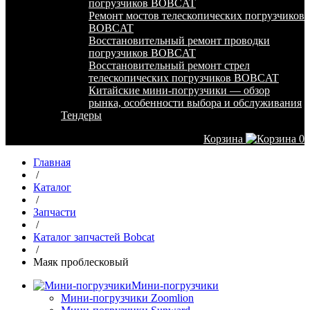
погрузчиков BOBCAT
Ремонт мостов телескопических погрузчиков
BOBCAT
Восстановительный ремонт проводки
погрузчиков BOBCAT
Восстановительный ремонт стрел
телескопических погрузчиков BOBCAT
Китайские мини-погрузчики — обзор
рынка, особенности выбора и обслуживания
Тендеры
Корзина
0
Главная
/
Каталог
/
Запчасти
/
Каталог запчастей Bobcat
/
Маяк проблесковый
Мини-погрузчики
Мини-погрузчики Zoomlion