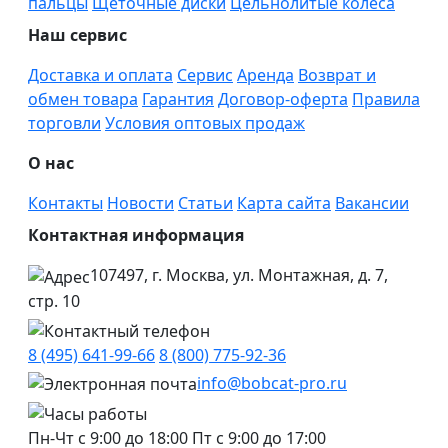
пальцы
Щеточные диски
Цельнолитые колеса
Наш сервис
Доставка и оплата
Сервис
Аренда
Возврат и
обмен товара
Гарантия
Договор-оферта
Правила
торговли
Условия оптовых продаж
О нас
Контакты
Новости
Статьи
Карта сайта
Вакансии
Контактная информация
107497, г. Москва, ул. Монтажная, д. 7,
стр. 10
8 (495) 641-99-66
8 (800) 775-92-36
info@bobcat-pro.ru
Пн-Чт с 9:00 до 18:00
Пт с 9:00 до 17:00