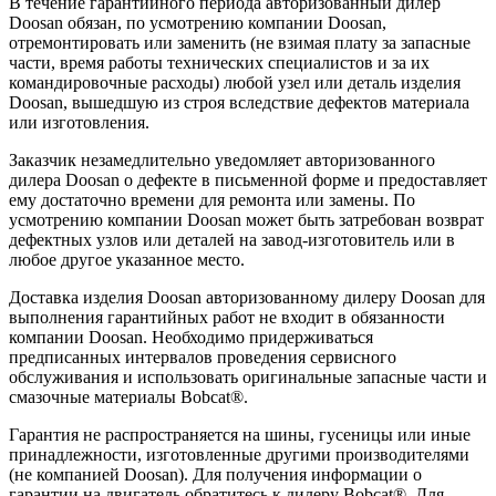
В течение гарантийного периода авторизованный дилер
Doosan обязан, по усмотрению компании Doosan,
отремонтировать или заменить (не взимая плату за запасные
части, время работы технических специалистов и за их
командировочные расходы) любой узел или деталь изделия
Doosan, вышедшую из строя вследствие дефектов материала
или изготовления.
Заказчик незамедлительно уведомляет авторизованного
дилера Doosan о дефекте в письменной форме и предоставляет
ему достаточно времени для ремонта или замены. По
усмотрению компании Doosan может быть затребован возврат
дефектных узлов или деталей на завод-изготовитель или в
любое другое указанное место.
Доставка изделия Doosan авторизованному дилеру Doosan для
выполнения гарантийных работ не входит в обязанности
компании Doosan. Необходимо придерживаться
предписанных интервалов проведения сервисного
обслуживания и использовать оригинальные запасные части и
смазочные материалы Bobcat®.
Гарантия не распространяется на шины, гусеницы или иные
принадлежности, изготовленные другими производителями
(не компанией Doosan). Для получения информации о
гарантии на двигатель обратитесь к дилеру Bobcat®. Для