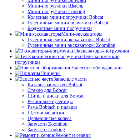
Мини-погрузчики Sunward
Мини-погрузчики Шмель
Мини-погрузчики Lonking
Колесные мини-погрузчики Bobcat
Гусеничные мини-погрузчики Bobcat
Бюджетные мини-погрузчики
Мини-экскаваторы
Гусеничные мини-экскаваторы Bobcat
Гусеничные мини-экскаваторы Zoomlion
Экскаваторы-погрузчики
Телескопические
погрузчики
Навесное оборудование
Прицепы
Запасные части
Каталог запчастей Bobcat
Стекло для Bobcat
Шины и диски для Bobcat
Резиновые гусеницы
Рама Bobtach и пальцы
Щеточные диски
Цельнолитые колеса
Запчасти Zoomlion
Запчасти Lonking
Ремонт и сервис