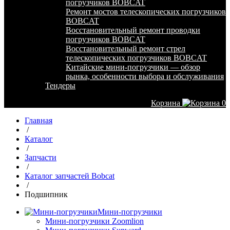
погрузчиков BOBCAT
Ремонт мостов телескопических погрузчиков
BOBCAT
Восстановительный ремонт проводки
погрузчиков BOBCAT
Восстановительный ремонт стрел
телескопических погрузчиков BOBCAT
Китайские мини-погрузчики — обзор
рынка, особенности выбора и обслуживания
Тендеры
Корзина
0
Главная
/
Каталог
/
Запчасти
/
Каталог запчастей Bobcat
/
Подшипник
Мини-погрузчики
Мини-погрузчики Zoomlion