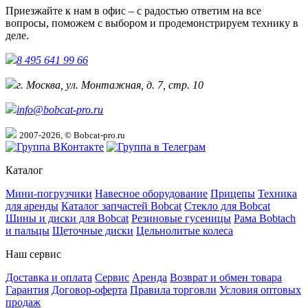
Приезжайте к нам в офис – с радостью ответим на все
вопросы, поможем с выбором и продемонстрируем технику в
деле.
8 495 641 99 66
г. Москва, ул. Монтажная, д. 7, стр. 10
info@bobcat-pro.ru
2007-2026, © Bobcat-pro.ru
Каталог
Мини-погрузчики
Навесное оборудование
Прицепы
Техника
для аренды
Каталог запчастей Bobcat
Стекло для Bobcat
Шины и диски для Bobcat
Резиновые гусеницы
Рама Bobtach
и пальцы
Щеточные диски
Цельнолитые колеса
Наш сервис
Доставка и оплата
Сервис
Аренда
Возврат и обмен товара
Гарантия
Договор-оферта
Правила торговли
Условия оптовых
продаж