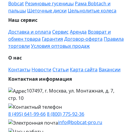
Bobcat
Резиновые гусеницы
Рама Bobtach и
пальцы
Щеточные диски
Цельнолитые колеса
Наш сервис
Доставка и оплата
Сервис
Аренда
Возврат и
обмен товара
Гарантия
Договор-оферта
Правила
торговли
Условия оптовых продаж
О нас
Контакты
Новости
Статьи
Карта сайта
Вакансии
Контактная информация
107497, г. Москва, ул. Монтажная, д. 7,
стр. 10
8 (495) 641-99-66
8 (800) 775-92-36
info@bobcat-pro.ru