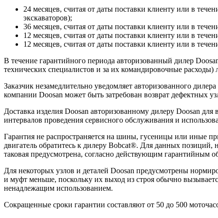
24 месяцев, считая от даты поставки клиенту или в течен
экскаваторов);
36 месяцев, считая от даты поставки клиенту или в течен
12 месяцев, считая от даты поставки клиенту или в течен
12 месяцев, считая от даты поставки клиенту или в течени
В течение гарантийного периода авторизованный дилер Doosan 
технических специалистов и за их командировочные расходы) л
Заказчик незамедлительно уведомляет авторизованного дилера
компании Doosan может быть затребован возврат дефектных узл
Доставка изделия Doosan авторизованному дилеру Doosan для
интервалов проведения сервисного обслуживания и использова
Гарантия не распространяется на шины, гусеницы или иные п
двигатель обратитесь к дилеру Bobcat®. Для данных позиций, 
таковая предусмотрена, согласно действующим гарантийным об
Для некоторых узлов и деталей Doosan предусмотрены нормиро
и муфт меньше, поскольку их выход из строя обычно вызывает
ненадлежащим использованием.
Сокращенные сроки гарантии составляют от 50 до 500 моточасо