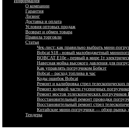
Информация
О компании
Гарантия
Лизинг
Доставка и оплата
Условия оптовых продаж
Возврат и обмен товара
Правила торговли
Статьи
Чек-лист: как правильно выбрать мини-погру
Bobcat S18 - новый малобюджетный минипогр
BOBCAT E10e - первый в мире 1т электричес
Навесная мойка высокого давления для погру
Как управлять погрузчиком Бобкэт
Bobcat – расход топлива в час
Коды ошибок Bobcat
Ремонт и калибровка стрел телескопических
Ремонт ходовой части гусеничных погрузчи
Ремонт мостов телескопических погрузчико
Восстановительный ремонт проводки погру
Восстановительный ремонт стрел телескопи
Китайские мини-погрузчики — обзор рынка, 
Тендеры