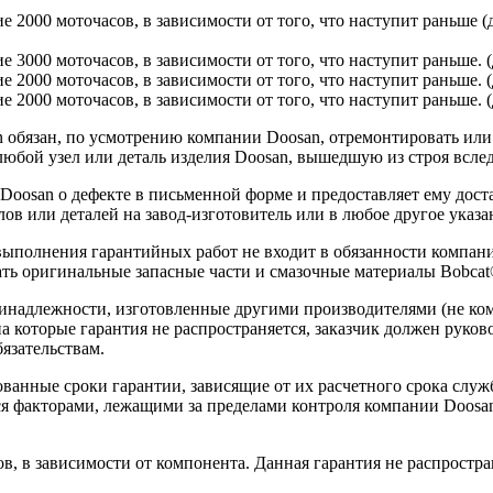
ие 2000 моточасов, в зависимости от того, что наступит раньше 
ие 3000 моточасов, в зависимости от того, что наступит раньше.
ие 2000 моточасов, в зависимости от того, что наступит раньше. 
е 2000 моточасов, в зависимости от того, что наступит раньше. (
обязан, по усмотрению компании Doosan, отремонтировать или з
юбой узел или деталь изделия Doosan, вышедшую из строя вслед
 Doosan о дефекте в письменной форме и предоставляет ему дос
ов или деталей на завод-изготовитель или в любое другое указа
 выполнения гарантийных работ не входит в обязанности компа
ть оригинальные запасные части и смазочные материалы Bobcat
ринадлежности, изготовленные другими производителями (не ко
на которые гарантия не распространяется, заказчик должен руко
язательствам.
ванные сроки гарантии, зависящие от их расчетного срока служ
ся факторами, лежащими за пределами контроля компании Doosan
в, в зависимости от компонента. Данная гарантия не распростра