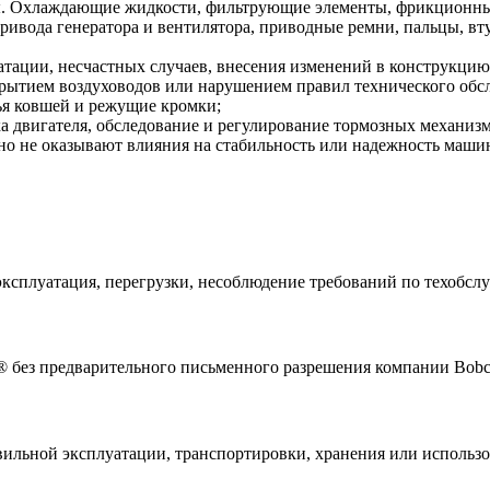
. Охлаждающие жидкости, фильтрующие элементы, фрикционные
привода генератора и вентилятора, приводные ремни, пальцы, 
атации, несчастных случаев, внесения изменений в конструкц
рытием воздуховодов или нарушением правил технического обс
бья ковшей и режущие кромки;
а двигателя, обследование и регулирование тормозных механизм
но не оказывают влияния на стабильность или надежность маши
ксплуатация, перегрузки, несоблюдение требований по техобслуж
 без предварительного письменного разрешения компании Bobc
вильной эксплуатации, транспортировки, хранения или использ