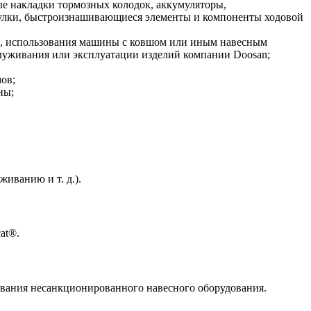
 накладки тормозных колодок, аккумуляторы,
втулки, быстроизнашивающиеся элементы и компоненты ходовой
ию, использования машины с ковшом или иным навесным
луживания или эксплуатации изделий компании Doosan;
ов;
ны;
иванию и т. д.).
at®.
ования несанкционированного навесного оборудования.