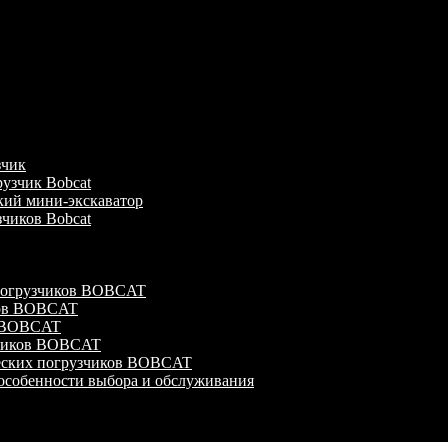
зчик
узчик Bobcat
кий мини-экскаватор
зчиков Bobcat
 погрузчиков BOBCAT
ков BOBCAT
в BOBCAT
зчиков BOBCAT
ческих погрузчиков BOBCAT
особенности выбора и обслуживания