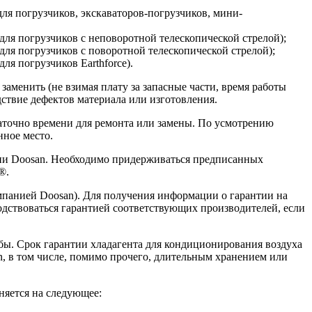
(для погрузчиков, экскаваторов-погрузчиков, мини-
 (для погрузчиков с неповоротной телескопической стрелой);
(для погрузчиков с поворотной телескопической стрелой);
для погрузчиков Earthforce).
аменить (не взимая плату за запасные части, время работы
ствие дефектов материала или изготовления.
таточно времени для ремонта или замены. По усмотрению
нное место.
нии Doosan. Необходимо придерживаться предписанных
®.
мпанией Doosan). Для получения информации о гарантии на
водствоваться гарантией соответствующих производителей, если
бы. Срок гарантии хладагента для кондиционирования воздуха
, в том числе, помимо прочего, длительным хранением или
няется на следующее: