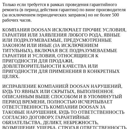
Только если требуется в рамках проведения гарантийного
ремонта (в период действия гарантии) по вине производителя
(за исключением периодических заправок) но не более 500
рабочих часов.
КОМПАНИЯ DOOSAN ИСКЛЮЧАЕТ ПРОЧИЕ УСЛОВИЯ,
ГАРАНТИИ ИЛИ ЗАЯВЛЕНИЯ ЛЮБОГО РОДА, ЯВНЫЕ
ИЛИ ПОДРАЗУМЕВАЕМЫЕ, ПРЕДУСМОТРЕННЫЕ
ЗАКОНОМ ИЛИ ИНЫЕ (ЗА ИСКЛЮЧЕНИЕМ
ТИТУЛЬНЫХ), ВКЛЮЧАЯ ВСЕ ПОДРАЗУМЕВАЕМЫЕ
ГАРАНТИИ И УСЛОВИЯ, ОТНОСЯЩИЕСЯ К
ПРИГОДНОСТИ ДЛЯ ПРОДАЖИ,
ДОВЛЕТВОРИТЕЛЬНОСТИ КАЧЕСТВА ИЛИ
ПРИГОДНОСТИ ДЛЯ ПРИМЕНЕНИЯ В КОНКРЕТНЫХ
ЦЕЛЯХ.
ИСПРАВЛЕНИЕ КОМПАНИЕЙ DOOSAN НАРУШЕНИЙ,
БУДЬ ТО ЯВНЫХ ИЛИ СКРЫТЫХ, ВЫПОЛНЕННОЕ
ОПИСАННЫМ ВЫШЕ СПОСОБОМ И В УПОМЯНУТЫЙ
ПЕРИОД ВРЕМЕНИ, ПОЛНОСТЬЮ ИСЧЕРПЫВАЕТ
ОТВЕТСТВЕННОСТЬ КОМПАНИИ DOOSAN ЗА
ТАКОВЫЕ НАРУШЕНИЯ, БУДЬ ТО ОТВЕТСТВЕННОСТЬ
СОГЛАСНО ДОГОВОРУ, ГАРАНТИЙНЫЕ
ОБЯЗАТЕЛЬСТВА, ДЕЛИКТ, НЕБРЕЖНОСТЬ,
ВОЗМЕЩЕНИЕ УЩЕРБА, СТРОГАЯ ОТВЕТСТВЕННОСТЬ