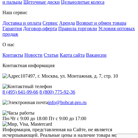
и пальцы
Щеточные диски
Цельнолитые колеса
Наш сервис
Доставка и оплата
Сервис
Аренда
Возврат и обмен товара
Гарантия
Договор-оферта
Правила торговли
Условия оптовых
продаж
О нас
Контакты
Новости
Статьи
Карта сайта
Вакансии
Контактная информация
107497, г. Москва, ул. Монтажная, д. 7, стр. 10
8 (495) 641-99-66
8 (800) 775-92-36
info@bobcat-pro.ru
Пн-Чт с 9:00 до 18:00
Пт с 9:00 до 17:00
Информация, представленная на Сайте, не является
исчерпывающей. Реальные цены и наличие товара могут