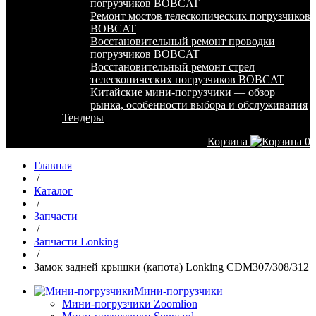
погрузчиков BOBCAT
Ремонт мостов телескопических погрузчиков
BOBCAT
Восстановительный ремонт проводки
погрузчиков BOBCAT
Восстановительный ремонт стрел
телескопических погрузчиков BOBCAT
Китайские мини-погрузчики — обзор
рынка, особенности выбора и обслуживания
Тендеры
Корзина
0
Главная
/
Каталог
/
Запчасти
/
Запчасти Lonking
/
Замок задней крышки (капота) Lonking CDM307/308/312
Мини-погрузчики
Мини-погрузчики Zoomlion