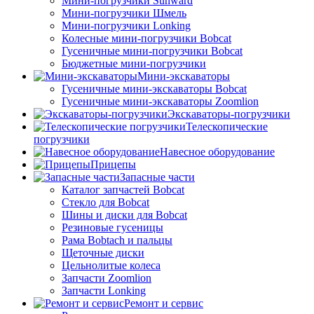
Мини-погрузчики Sunward
Мини-погрузчики Шмель
Мини-погрузчики Lonking
Колесные мини-погрузчики Bobcat
Гусеничные мини-погрузчики Bobcat
Бюджетные мини-погрузчики
Мини-экскаваторы
Гусеничные мини-экскаваторы Bobcat
Гусеничные мини-экскаваторы Zoomlion
Экскаваторы-погрузчики
Телескопические
погрузчики
Навесное оборудование
Прицепы
Запасные части
Каталог запчастей Bobcat
Стекло для Bobcat
Шины и диски для Bobcat
Резиновые гусеницы
Рама Bobtach и пальцы
Щеточные диски
Цельнолитые колеса
Запчасти Zoomlion
Запчасти Lonking
Ремонт и сервис