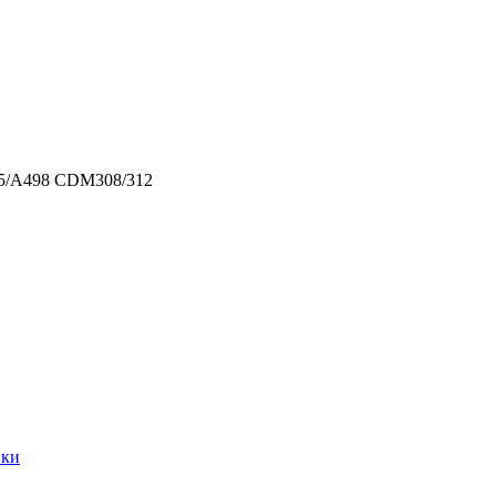
95/A498 CDM308/312
ики