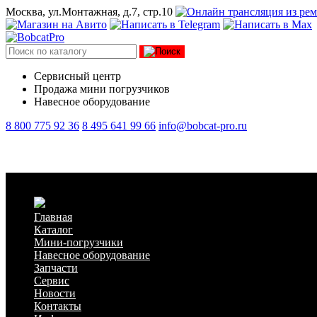
Москва, ул.Монтажная, д.7, стр.10
Сервисный центр
Продажа мини погрузчиков
Навесное оборудование
8 800 775 92 36
8 495 641 99 66
info@bobcat-pro.ru
Трубка топливная от ТННД к фильтру XINKAI A490/A495/A4
Главная
Каталог
Мини-погрузчики
Навесное оборудование
Запчасти
Сервис
Новости
Контакты