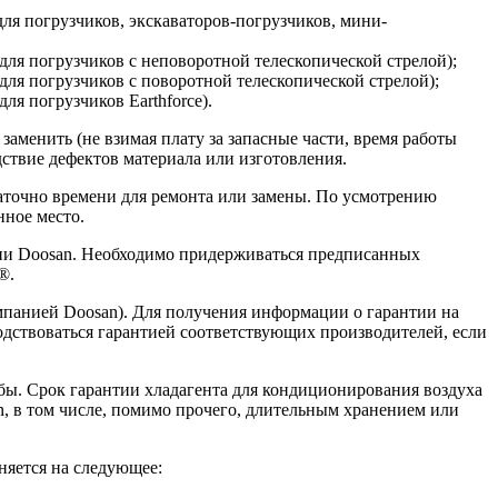
(для погрузчиков, экскаваторов-погрузчиков, мини-
 (для погрузчиков с неповоротной телескопической стрелой);
(для погрузчиков с поворотной телескопической стрелой);
для погрузчиков Earthforce).
аменить (не взимая плату за запасные части, время работы
ствие дефектов материала или изготовления.
таточно времени для ремонта или замены. По усмотрению
нное место.
нии Doosan. Необходимо придерживаться предписанных
®.
мпанией Doosan). Для получения информации о гарантии на
водствоваться гарантией соответствующих производителей, если
бы. Срок гарантии хладагента для кондиционирования воздуха
, в том числе, помимо прочего, длительным хранением или
няется на следующее: