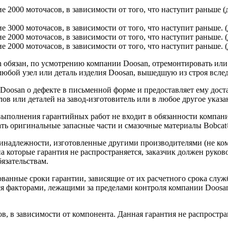
ие 2000 моточасов, в зависимости от того, что наступит раньше 
ие 3000 моточасов, в зависимости от того, что наступит раньше.
ие 2000 моточасов, в зависимости от того, что наступит раньше. 
е 2000 моточасов, в зависимости от того, что наступит раньше. (
обязан, по усмотрению компании Doosan, отремонтировать или з
юбой узел или деталь изделия Doosan, вышедшую из строя вслед
 Doosan о дефекте в письменной форме и предоставляет ему дос
ов или деталей на завод-изготовитель или в любое другое указа
 выполнения гарантийных работ не входит в обязанности компа
ть оригинальные запасные части и смазочные материалы Bobcat
ринадлежности, изготовленные другими производителями (не ко
на которые гарантия не распространяется, заказчик должен руко
язательствам.
ванные сроки гарантии, зависящие от их расчетного срока служ
ся факторами, лежащими за пределами контроля компании Doosan
в, в зависимости от компонента. Данная гарантия не распростра