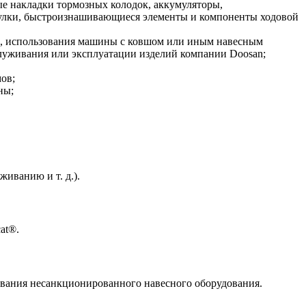
 накладки тормозных колодок, аккумуляторы,
втулки, быстроизнашивающиеся элементы и компоненты ходовой
ию, использования машины с ковшом или иным навесным
луживания или эксплуатации изделий компании Doosan;
ов;
ны;
иванию и т. д.).
at®.
ования несанкционированного навесного оборудования.