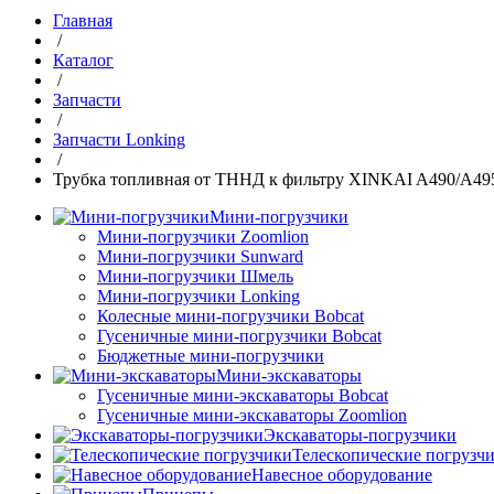
Главная
/
Каталог
/
Запчасти
/
Запчасти Lonking
/
Трубка топливная от ТННД к фильтру XINKAI A490/A4
Мини-погрузчики
Мини-погрузчики Zoomlion
Мини-погрузчики Sunward
Мини-погрузчики Шмель
Мини-погрузчики Lonking
Колесные мини-погрузчики Bobcat
Гусеничные мини-погрузчики Bobcat
Бюджетные мини-погрузчики
Мини-экскаваторы
Гусеничные мини-экскаваторы Bobcat
Гусеничные мини-экскаваторы Zoomlion
Экскаваторы-погрузчики
Телескопические погрузч
Навесное оборудование