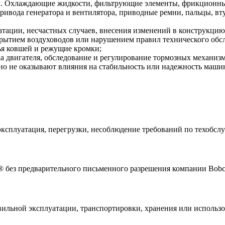
. Охлаждающие жидкости, фильтрующие элементы, фрикционные
привода генератора и вентилятора, приводные ремни, пальцы, 
атации, несчастных случаев, внесения изменений в конструкц
рытием воздуховодов или нарушением правил технического обс
бья ковшей и режущие кромки;
а двигателя, обследование и регулирование тормозных механизм
но не оказывают влияния на стабильность или надежность маши
ксплуатация, перегрузки, несоблюдение требований по техобслуж
 без предварительного письменного разрешения компании Bobc
вильной эксплуатации, транспортировки, хранения или использ