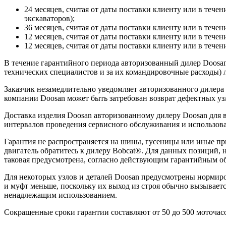
24 месяцев, считая от даты поставки клиенту или в течен
экскаваторов);
36 месяцев, считая от даты поставки клиенту или в течен
12 месяцев, считая от даты поставки клиенту или в течен
12 месяцев, считая от даты поставки клиенту или в течени
В течение гарантийного периода авторизованный дилер Doosan 
технических специалистов и за их командировочные расходы) л
Заказчик незамедлительно уведомляет авторизованного дилера
компании Doosan может быть затребован возврат дефектных узл
Доставка изделия Doosan авторизованному дилеру Doosan для
интервалов проведения сервисного обслуживания и использова
Гарантия не распространяется на шины, гусеницы или иные п
двигатель обратитесь к дилеру Bobcat®. Для данных позиций, 
таковая предусмотрена, согласно действующим гарантийным об
Для некоторых узлов и деталей Doosan предусмотрены нормиро
и муфт меньше, поскольку их выход из строя обычно вызывает
ненадлежащим использованием.
Сокращенные сроки гарантии составляют от 50 до 500 моточасо