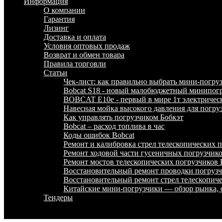
Информация
О компании
Гарантия
Лизинг
Доставка и оплата
Условия оптовых продаж
Возврат и обмен товара
Правила торговли
Статьи
Чек-лист: как правильно выбрать мини-погру
Bobcat S18 - новый малобюджетный минипогр
BOBCAT E10e - первый в мире 1т электричес
Навесная мойка высокого давления для погру
Как управлять погрузчиком Бобкэт
Bobcat – расход топлива в час
Коды ошибок Bobcat
Ремонт и калибровка стрел телескопических
Ремонт ходовой части гусеничных погрузчи
Ремонт мостов телескопических погрузчико
Восстановительный ремонт проводки погру
Восстановительный ремонт стрел телескопи
Китайские мини-погрузчики — обзор рынка, 
Тендеры