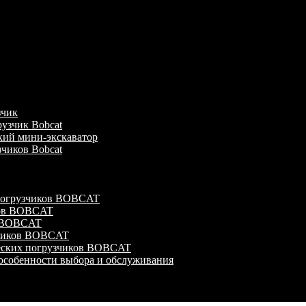
зчик
узчик Bobcat
кий мини-экскаватор
зчиков Bobcat
 погрузчиков BOBCAT
ков BOBCAT
в BOBCAT
зчиков BOBCAT
ческих погрузчиков BOBCAT
особенности выбора и обслуживания