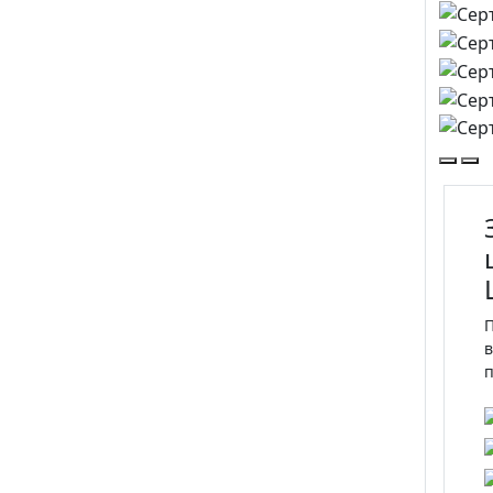
П
в
п