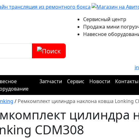
Сервисный центр
Продажа мини погруз
Навесное оборудован
i
весное
Запчасти
Сервис
Новости
Контакты
орудование
nking
/
Ремкомплект цилиндра наклона ковша Lonking 
мкомплект цилиндра 
nking CDM308