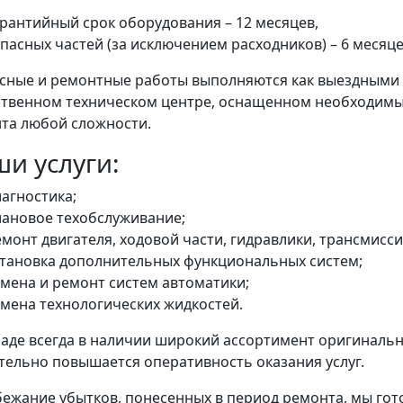
арантийный срок оборудования – 12 месяцев,
пасных частей (за исключением расходников) – 6 месяце
сные и ремонтные работы выполняются как выездными б
ственном техническом центре, оснащенном необходим
та любой сложности.
и услуги:
агностика;
лановое техобслуживание;
монт двигателя, ходовой части, гидравлики, трансмиссии
становка дополнительных функциональных систем;
амена и ремонт систем автоматики;
амена технологических жидкостей.
ладе всегда в наличии широкий ассортимент оригинальн
тельно повышается оперативность оказания услуг.
бежание убытков, понесенных в период ремонта, мы го