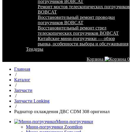
погрузчиков BOBCAT
Ремонт мостов телескопических погрузчиков
BOBCAT
Восстановительный ремонт проводки
погрузчиков BOBCAT
Восстановительный ремонт стрел
телескопических погрузчиков BOBCAT
Китайские мини-погрузчики — обзор
рынка, особенности выбора и обслуживания
Тендеры
Корзина
0
Главная
/
Каталог
/
Запчасти
/
Запчасти Lonking
/
Радиатор охлаждения ДВС CDM 308 оригинал
Мини-погрузчики
Мини-погрузчики Zoomlion