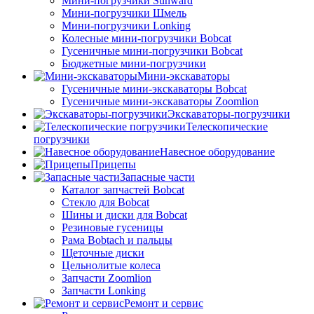
Мини-погрузчики Sunward
Мини-погрузчики Шмель
Мини-погрузчики Lonking
Колесные мини-погрузчики Bobcat
Гусеничные мини-погрузчики Bobcat
Бюджетные мини-погрузчики
Мини-экскаваторы
Гусеничные мини-экскаваторы Bobcat
Гусеничные мини-экскаваторы Zoomlion
Экскаваторы-погрузчики
Телескопические
погрузчики
Навесное оборудование
Прицепы
Запасные части
Каталог запчастей Bobcat
Стекло для Bobcat
Шины и диски для Bobcat
Резиновые гусеницы
Рама Bobtach и пальцы
Щеточные диски
Цельнолитые колеса
Запчасти Zoomlion
Запчасти Lonking
Ремонт и сервис