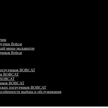
зчик
узчик Bobcat
кий мини-экскаватор
зчиков Bobcat
 погрузчиков BOBCAT
ков BOBCAT
в BOBCAT
зчиков BOBCAT
ческих погрузчиков BOBCAT
особенности выбора и обслуживания