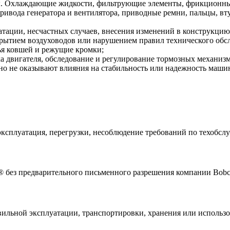
. Охлаждающие жидкости, фильтрующие элементы, фрикционные
привода генератора и вентилятора, приводные ремни, пальцы, 
атации, несчастных случаев, внесения изменений в конструкц
рытием воздуховодов или нарушением правил технического обс
бья ковшей и режущие кромки;
а двигателя, обследование и регулирование тормозных механизм
но не оказывают влияния на стабильность или надежность маши
ксплуатация, перегрузки, несоблюдение требований по техобслуж
 без предварительного письменного разрешения компании Bobc
вильной эксплуатации, транспортировки, хранения или использ