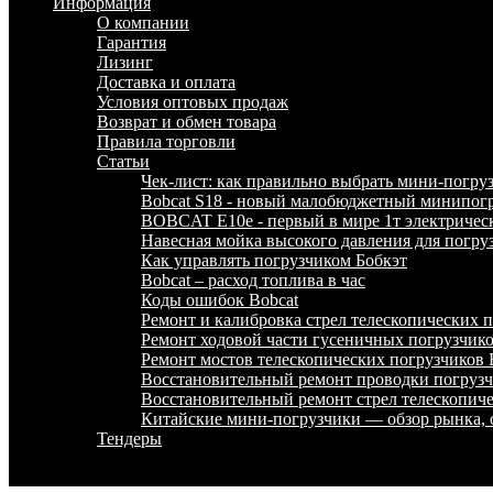
Информация
О компании
Гарантия
Лизинг
Доставка и оплата
Условия оптовых продаж
Возврат и обмен товара
Правила торговли
Статьи
Чек-лист: как правильно выбрать мини-погру
Bobcat S18 - новый малобюджетный минипогр
BOBCAT E10e - первый в мире 1т электричес
Навесная мойка высокого давления для погру
Как управлять погрузчиком Бобкэт
Bobcat – расход топлива в час
Коды ошибок Bobcat
Ремонт и калибровка стрел телескопических
Ремонт ходовой части гусеничных погрузчи
Ремонт мостов телескопических погрузчико
Восстановительный ремонт проводки погру
Восстановительный ремонт стрел телескопи
Китайские мини-погрузчики — обзор рынка, 
Тендеры