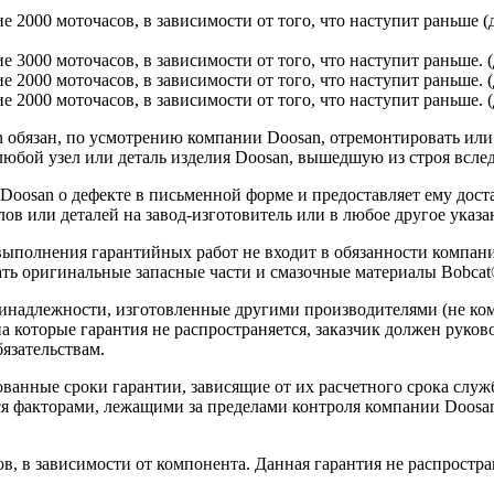
ие 2000 моточасов, в зависимости от того, что наступит раньше 
ие 3000 моточасов, в зависимости от того, что наступит раньше.
ие 2000 моточасов, в зависимости от того, что наступит раньше. 
е 2000 моточасов, в зависимости от того, что наступит раньше. (
обязан, по усмотрению компании Doosan, отремонтировать или з
юбой узел или деталь изделия Doosan, вышедшую из строя вслед
 Doosan о дефекте в письменной форме и предоставляет ему дос
ов или деталей на завод-изготовитель или в любое другое указа
 выполнения гарантийных работ не входит в обязанности компа
ть оригинальные запасные части и смазочные материалы Bobcat
ринадлежности, изготовленные другими производителями (не ко
на которые гарантия не распространяется, заказчик должен руко
язательствам.
ванные сроки гарантии, зависящие от их расчетного срока служ
ся факторами, лежащими за пределами контроля компании Doosan
в, в зависимости от компонента. Данная гарантия не распростра