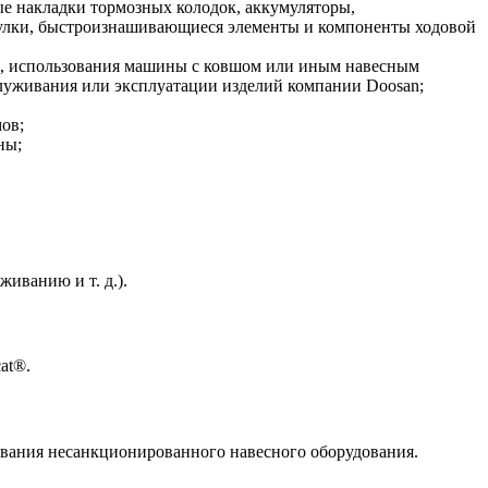
 накладки тормозных колодок, аккумуляторы,
втулки, быстроизнашивающиеся элементы и компоненты ходовой
ию, использования машины с ковшом или иным навесным
луживания или эксплуатации изделий компании Doosan;
ов;
ны;
иванию и т. д.).
at®.
ования несанкционированного навесного оборудования.