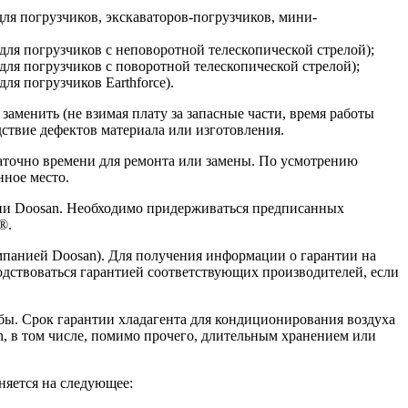
(для погрузчиков, экскаваторов-погрузчиков, мини-
 (для погрузчиков с неповоротной телескопической стрелой);
(для погрузчиков с поворотной телескопической стрелой);
для погрузчиков Earthforce).
аменить (не взимая плату за запасные части, время работы
ствие дефектов материала или изготовления.
таточно времени для ремонта или замены. По усмотрению
нное место.
нии Doosan. Необходимо придерживаться предписанных
®.
мпанией Doosan). Для получения информации о гарантии на
водствоваться гарантией соответствующих производителей, если
бы. Срок гарантии хладагента для кондиционирования воздуха
, в том числе, помимо прочего, длительным хранением или
няется на следующее: