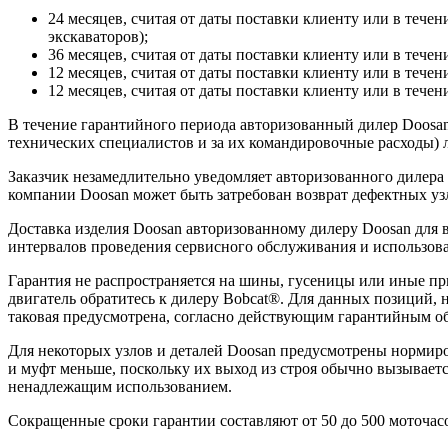
24 месяцев, считая от даты поставки клиенту или в течен
экскаваторов);
36 месяцев, считая от даты поставки клиенту или в течен
12 месяцев, считая от даты поставки клиенту или в течен
12 месяцев, считая от даты поставки клиенту или в течени
В течение гарантийного периода авторизованный дилер Doosan 
технических специалистов и за их командировочные расходы) л
Заказчик незамедлительно уведомляет авторизованного дилера
компании Doosan может быть затребован возврат дефектных узл
Доставка изделия Doosan авторизованному дилеру Doosan для
интервалов проведения сервисного обслуживания и использова
Гарантия не распространяется на шины, гусеницы или иные п
двигатель обратитесь к дилеру Bobcat®. Для данных позиций, 
таковая предусмотрена, согласно действующим гарантийным об
Для некоторых узлов и деталей Doosan предусмотрены нормиро
и муфт меньше, поскольку их выход из строя обычно вызывает
ненадлежащим использованием.
Сокращенные сроки гарантии составляют от 50 до 500 моточасо