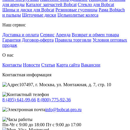
для аренды
Каталог запчастей Bobcat
Стекло для Bobcat
Шины и диски для Bobcat
Резиновые гусеницы
Рама Bobtach
и пальцы
Щеточные диски
Цельнолитые колеса
Наш сервис
Доставка и оплата
Сервис
Аренда
Возврат и обмен товара
Гарантия
Договор-оферта
Правила торговли
Условия оптовых
продаж
О нас
Контакты
Новости
Статьи
Карта сайта
Вакансии
Контактная информация
107497, г. Москва, ул. Монтажная, д. 7, стр. 10
8 (495) 641-99-66
8 (800) 775-92-36
info@bobcat-pro.ru
Пн-Чт с 9:00 до 18:00
Пт с 9:00 до 17:00