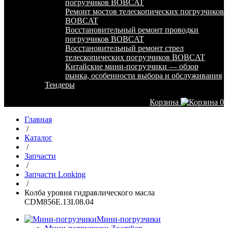
погрузчиков BOBCAT
Ремонт мостов телескопических погрузчиков
BOBCAT
Восстановительный ремонт проводки
погрузчиков BOBCAT
Восстановительный ремонт стрел
телескопических погрузчиков BOBCAT
Китайские мини-погрузчики — обзор
рынка, особенности выбора и обслуживания
Тендеры
Корзина
0
Главная
/
Каталог
/
Запчасти
/
Запчасти Lonking
/
Колба уровня гидравлического масла
CDM856E.13I.08.04
Мини-погрузчики