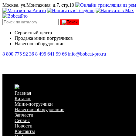
Москва, ул.Монтажная, д.7, стр.10
Сервисный центр
Продажа мини погрузчиков
Навесное оборудование
8 800 775 92 36
8 495 641 99 66
info@bobcat-pro.ru
Газовый упор поднятия кабины левый Lonking CDM307/308/31
Главная
Каталог
Мини-погрузчики
Навесное оборудование
Запчасти
Сервис
Новости
Контакты