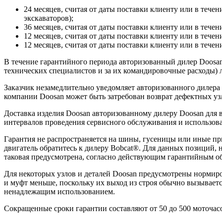
24 месяцев, считая от даты поставки клиенту или в течен
экскаваторов);
36 месяцев, считая от даты поставки клиенту или в течен
12 месяцев, считая от даты поставки клиенту или в течен
12 месяцев, считая от даты поставки клиенту или в течени
В течение гарантийного периода авторизованный дилер Doosan 
технических специалистов и за их командировочные расходы) л
Заказчик незамедлительно уведомляет авторизованного дилера
компании Doosan может быть затребован возврат дефектных узл
Доставка изделия Doosan авторизованному дилеру Doosan для
интервалов проведения сервисного обслуживания и использова
Гарантия не распространяется на шины, гусеницы или иные п
двигатель обратитесь к дилеру Bobcat®. Для данных позиций, 
таковая предусмотрена, согласно действующим гарантийным об
Для некоторых узлов и деталей Doosan предусмотрены нормиро
и муфт меньше, поскольку их выход из строя обычно вызывает
ненадлежащим использованием.
Сокращенные сроки гарантии составляют от 50 до 500 моточасо