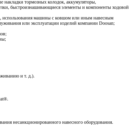
 накладки тормозных колодок, аккумуляторы,
втулки, быстроизнашивающиеся элементы и компоненты ходовой
ию, использования машины с ковшом или иным навесным
луживания или эксплуатации изделий компании Doosan;
ов;
ны;
иванию и т. д.).
at®.
ования несанкционированного навесного оборудования.