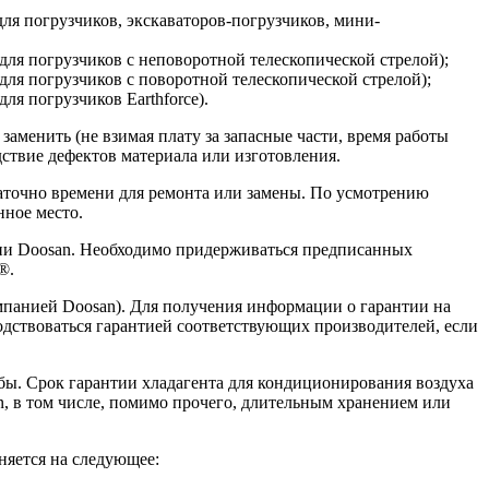
(для погрузчиков, экскаваторов-погрузчиков, мини-
 (для погрузчиков с неповоротной телескопической стрелой);
(для погрузчиков с поворотной телескопической стрелой);
для погрузчиков Earthforce).
аменить (не взимая плату за запасные части, время работы
ствие дефектов материала или изготовления.
таточно времени для ремонта или замены. По усмотрению
нное место.
нии Doosan. Необходимо придерживаться предписанных
®.
мпанией Doosan). Для получения информации о гарантии на
водствоваться гарантией соответствующих производителей, если
бы. Срок гарантии хладагента для кондиционирования воздуха
, в том числе, помимо прочего, длительным хранением или
няется на следующее: