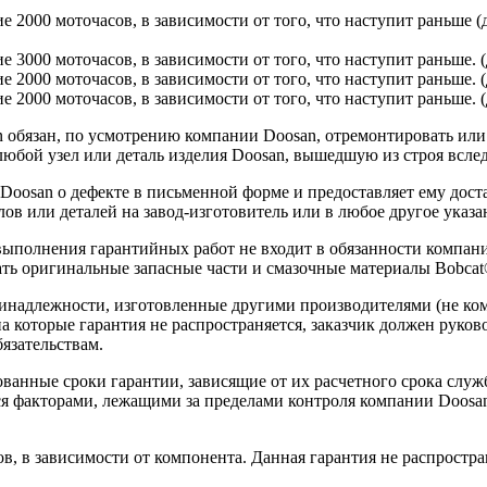
ие 2000 моточасов, в зависимости от того, что наступит раньше 
ие 3000 моточасов, в зависимости от того, что наступит раньше.
ие 2000 моточасов, в зависимости от того, что наступит раньше. 
е 2000 моточасов, в зависимости от того, что наступит раньше. (
обязан, по усмотрению компании Doosan, отремонтировать или з
юбой узел или деталь изделия Doosan, вышедшую из строя вслед
 Doosan о дефекте в письменной форме и предоставляет ему дос
ов или деталей на завод-изготовитель или в любое другое указа
 выполнения гарантийных работ не входит в обязанности компа
ть оригинальные запасные части и смазочные материалы Bobcat
ринадлежности, изготовленные другими производителями (не ко
на которые гарантия не распространяется, заказчик должен руко
язательствам.
ванные сроки гарантии, зависящие от их расчетного срока служ
ся факторами, лежащими за пределами контроля компании Doosan
в, в зависимости от компонента. Данная гарантия не распростра