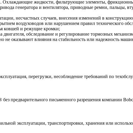
. Охлаждающие жидкости, фильтрующие элементы, фрикционные
привода генератора и вентилятора, приводные ремни, пальцы, 
атации, несчастных случаев, внесения изменений в конструкц
рытием воздуховодов или нарушением правил технического обс
бья ковшей и режущие кромки;
а двигателя, обследование и регулирование тормозных механизм
но не оказывают влияния на стабильность или надежность маши
ксплуатация, перегрузки, несоблюдение требований по техобслуж
 без предварительного письменного разрешения компании Bobc
вильной эксплуатации, транспортировки, хранения или использ