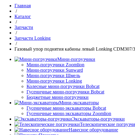
Главная
/
Каталог
/
Запчасти
/
Запчасти Lonking
/
Газовый упор поднятия кабины левый Lonking CDM307/3
Мини-погрузчики
Мини-погрузчики Zoomlion
Мини-погрузчики Sunward
Мини-погрузчики Шмель
Мини-погрузчики Lonking
Колесные мини-погрузчики Bobcat
Гусеничные мини-погрузчики Bobcat
Бюджетные мини-погрузчики
Мини-экскаваторы
Гусеничные мини-экскаваторы Bobcat
Гусеничные мини-экскаваторы Zoomlion
Экскаваторы-погрузчики
Телескопические погрузч
Навесное оборудование