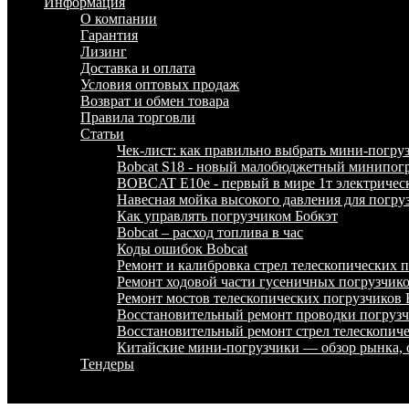
Информация
О компании
Гарантия
Лизинг
Доставка и оплата
Условия оптовых продаж
Возврат и обмен товара
Правила торговли
Статьи
Чек-лист: как правильно выбрать мини-погру
Bobcat S18 - новый малобюджетный минипогр
BOBCAT E10e - первый в мире 1т электричес
Навесная мойка высокого давления для погру
Как управлять погрузчиком Бобкэт
Bobcat – расход топлива в час
Коды ошибок Bobcat
Ремонт и калибровка стрел телескопических
Ремонт ходовой части гусеничных погрузчи
Ремонт мостов телескопических погрузчико
Восстановительный ремонт проводки погру
Восстановительный ремонт стрел телескопи
Китайские мини-погрузчики — обзор рынка, 
Тендеры