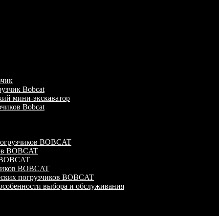
зчик
узчик Bobcat
кий мини-экскаватор
зчиков Bobcat
 погрузчиков BOBCAT
ков BOBCAT
в BOBCAT
зчиков BOBCAT
ческих погрузчиков BOBCAT
особенности выбора и обслуживания