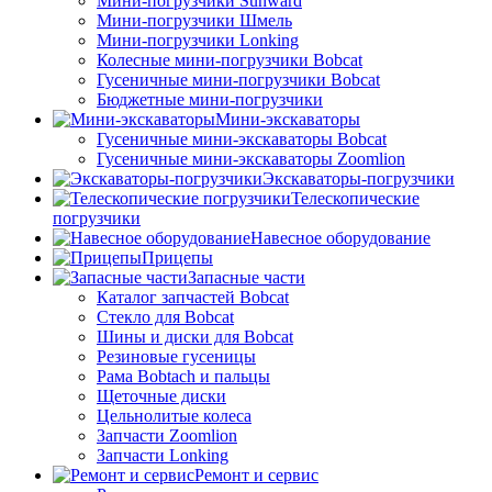
Мини-погрузчики Sunward
Мини-погрузчики Шмель
Мини-погрузчики Lonking
Колесные мини-погрузчики Bobcat
Гусеничные мини-погрузчики Bobcat
Бюджетные мини-погрузчики
Мини-экскаваторы
Гусеничные мини-экскаваторы Bobcat
Гусеничные мини-экскаваторы Zoomlion
Экскаваторы-погрузчики
Телескопические
погрузчики
Навесное оборудование
Прицепы
Запасные части
Каталог запчастей Bobcat
Стекло для Bobcat
Шины и диски для Bobcat
Резиновые гусеницы
Рама Bobtach и пальцы
Щеточные диски
Цельнолитые колеса
Запчасти Zoomlion
Запчасти Lonking
Ремонт и сервис