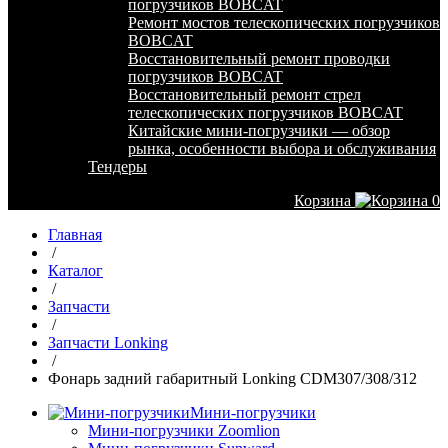
погрузчиков BOBCAT
Ремонт мостов телескопических погрузчиков
BOBCAT
Восстановительный ремонт проводки
погрузчиков BOBCAT
Восстановительный ремонт стрел
телескопических погрузчиков BOBCAT
Китайские мини-погрузчики — обзор
рынка, особенности выбора и обслуживания
Тендеры
Корзина
0
Главная
/
Каталог
/
Запчасти
/
Запчасти Lonking
/
Фонарь задний габаритный Lonking CDM307/308/312
Мини-погрузчики
Мини-погрузчики Zoomlion