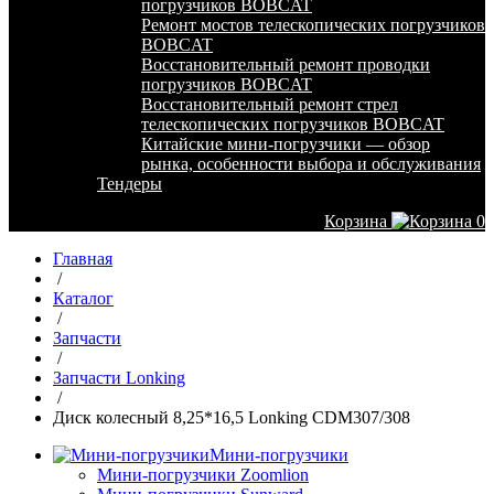
погрузчиков BOBCAT
Ремонт мостов телескопических погрузчиков
BOBCAT
Восстановительный ремонт проводки
погрузчиков BOBCAT
Восстановительный ремонт стрел
телескопических погрузчиков BOBCAT
Китайские мини-погрузчики — обзор
рынка, особенности выбора и обслуживания
Тендеры
Корзина
0
Главная
/
Каталог
/
Запчасти
/
Запчасти Lonking
/
Диск колесный 8,25*16,5 Lonking CDM307/308
Мини-погрузчики
Мини-погрузчики Zoomlion