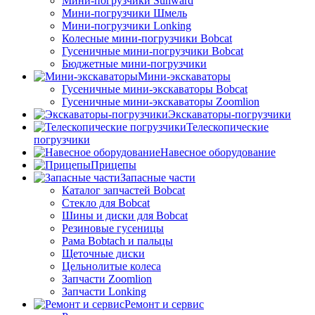
Мини-погрузчики Sunward
Мини-погрузчики Шмель
Мини-погрузчики Lonking
Колесные мини-погрузчики Bobcat
Гусеничные мини-погрузчики Bobcat
Бюджетные мини-погрузчики
Мини-экскаваторы
Гусеничные мини-экскаваторы Bobcat
Гусеничные мини-экскаваторы Zoomlion
Экскаваторы-погрузчики
Телескопические
погрузчики
Навесное оборудование
Прицепы
Запасные части
Каталог запчастей Bobcat
Стекло для Bobcat
Шины и диски для Bobcat
Резиновые гусеницы
Рама Bobtach и пальцы
Щеточные диски
Цельнолитые колеса
Запчасти Zoomlion
Запчасти Lonking
Ремонт и сервис