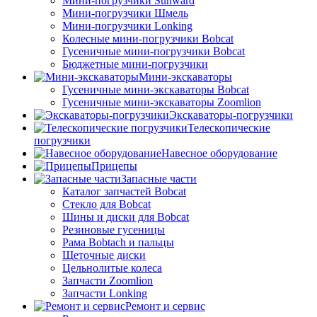
Мини-погрузчики Sunward
Мини-погрузчики Шмель
Мини-погрузчики Lonking
Колесные мини-погрузчики Bobcat
Гусеничные мини-погрузчики Bobcat
Бюджетные мини-погрузчики
Мини-экскаваторы
Гусеничные мини-экскаваторы Bobcat
Гусеничные мини-экскаваторы Zoomlion
Экскаваторы-погрузчики
Телескопические
погрузчики
Навесное оборудование
Прицепы
Запасные части
Каталог запчастей Bobcat
Стекло для Bobcat
Шины и диски для Bobcat
Резиновые гусеницы
Рама Bobtach и пальцы
Щеточные диски
Цельнолитые колеса
Запчасти Zoomlion
Запчасти Lonking
Ремонт и сервис