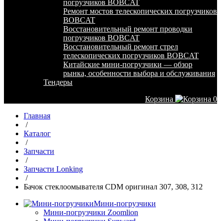
погрузчиков BOBCAT
Ремонт мостов телескопических погрузчиков
BOBCAT
Восстановительный ремонт проводки
погрузчиков BOBCAT
Восстановительный ремонт стрел
телескопических погрузчиков BOBCAT
Китайские мини-погрузчики — обзор
рынка, особенности выбора и обслуживания
Тендеры
Корзина
0
Главная
/
Каталог
/
Запчасти
/
Запчасти Lonking
/
Бачок стеклоомывателя CDM оригинал 307, 308, 312
Мини-погрузчики
Мини-погрузчики Zoomlion