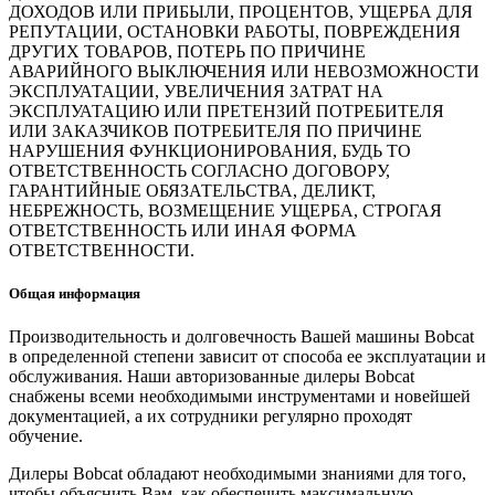
ДОХОДОВ ИЛИ ПРИБЫЛИ, ПРОЦЕНТОВ, УЩЕРБА ДЛЯ
РЕПУТАЦИИ, ОСТАНОВКИ РАБОТЫ, ПОВРЕЖДЕНИЯ
ДРУГИХ ТОВАРОВ, ПОТЕРЬ ПО ПРИЧИНЕ
АВАРИЙНОГО ВЫКЛЮЧЕНИЯ ИЛИ НЕВОЗМОЖНОСТИ
ЭКСПЛУАТАЦИИ, УВЕЛИЧЕНИЯ ЗАТРАТ НА
ЭКСПЛУАТАЦИЮ ИЛИ ПРЕТЕНЗИЙ ПОТРЕБИТЕЛЯ
ИЛИ ЗАКАЗЧИКОВ ПОТРЕБИТЕЛЯ ПО ПРИЧИНЕ
НАРУШЕНИЯ ФУНКЦИОНИРОВАНИЯ, БУДЬ ТО
ОТВЕТСТВЕННОСТЬ СОГЛАСНО ДОГОВОРУ,
ГАРАНТИЙНЫЕ ОБЯЗАТЕЛЬСТВА, ДЕЛИКТ,
НЕБРЕЖНОСТЬ, ВОЗМЕЩЕНИЕ УЩЕРБА, СТРОГАЯ
ОТВЕТСТВЕННОСТЬ ИЛИ ИНАЯ ФОРМА
ОТВЕТСТВЕННОСТИ.
Общая информация
Производительность и долговечность Вашей машины Bobcat
в определенной степени зависит от способа ее эксплуатации и
обслуживания. Наши авторизованные дилеры Bobcat
снабжены всеми необходимыми инструментами и новейшей
документацией, а их сотрудники регулярно проходят
обучение.
Дилеры Bobcat обладают необходимыми знаниями для того,
чтобы объяснить Вам, как обеспечить максимальную