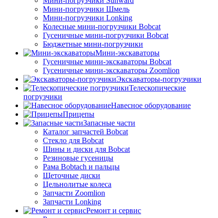
Мини-погрузчики Sunward
Мини-погрузчики Шмель
Мини-погрузчики Lonking
Колесные мини-погрузчики Bobcat
Гусеничные мини-погрузчики Bobcat
Бюджетные мини-погрузчики
Мини-экскаваторы
Гусеничные мини-экскаваторы Bobcat
Гусеничные мини-экскаваторы Zoomlion
Экскаваторы-погрузчики
Телескопические
погрузчики
Навесное оборудование
Прицепы
Запасные части
Каталог запчастей Bobcat
Стекло для Bobcat
Шины и диски для Bobcat
Резиновые гусеницы
Рама Bobtach и пальцы
Щеточные диски
Цельнолитые колеса
Запчасти Zoomlion
Запчасти Lonking
Ремонт и сервис