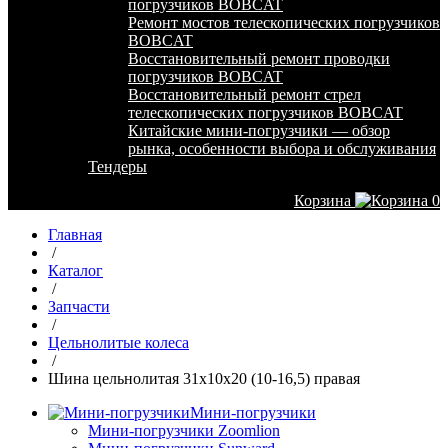
погрузчиков BOBCAT
Ремонт мостов телескопических погрузчиков
BOBCAT
Восстановительный ремонт проводки
погрузчиков BOBCAT
Восстановительный ремонт стрел
телескопических погрузчиков BOBCAT
Китайские мини-погрузчики — обзор
рынка, особенности выбора и обслуживания
Тендеры
Корзина
0
Главная
/
Каталог
/
Запчасти
/
Цельнолитые колеса
/
Шина цельнолитая 31х10х20 (10-16,5) правая
Мини-погрузчики
Мини-погрузчики Zoomlion