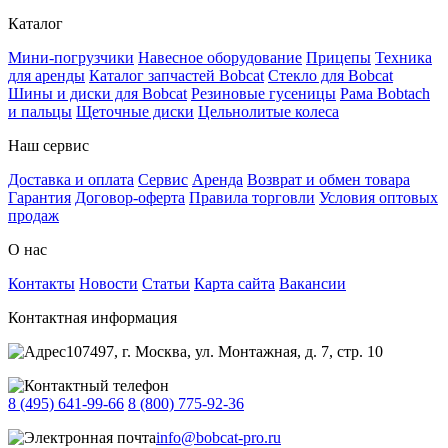
Каталог
Мини-погрузчики
Навесное оборудование
Прицепы
Техника
для аренды
Каталог запчастей Bobcat
Стекло для Bobcat
Шины и диски для Bobcat
Резиновые гусеницы
Рама Bobtach
и пальцы
Щеточные диски
Цельнолитые колеса
Наш сервис
Доставка и оплата
Сервис
Аренда
Возврат и обмен товара
Гарантия
Договор-оферта
Правила торговли
Условия оптовых
продаж
О нас
Контакты
Новости
Статьи
Карта сайта
Вакансии
Контактная информация
107497, г. Москва, ул. Монтажная, д. 7, стр. 10
8 (495) 641-99-66
8 (800) 775-92-36
info@bobcat-pro.ru