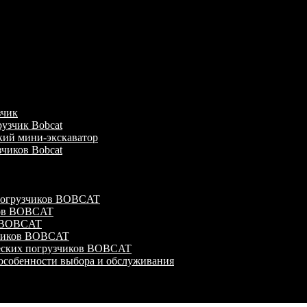
зчик
узчик Bobcat
кий мини-экскаватор
зчиков Bobcat
 погрузчиков BOBCAT
ков BOBCAT
в BOBCAT
зчиков BOBCAT
ческих погрузчиков BOBCAT
особенности выбора и обслуживания