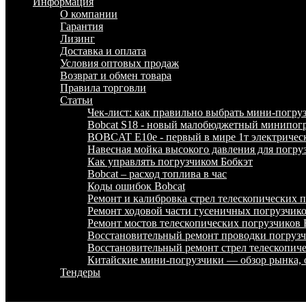
Информация
О компании
Гарантия
Лизинг
Доставка и оплата
Условия оптовых продаж
Возврат и обмен товара
Правила торговли
Статьи
Чек-лист: как правильно выбрать мини-погру
Bobcat S18 - новый малобюджетный минипогр
BOBCAT E10e - первый в мире 1т электричес
Навесная мойка высокого давления для погру
Как управлять погрузчиком Бобкэт
Bobcat – расход топлива в час
Коды ошибок Bobcat
Ремонт и калибровка стрел телескопических
Ремонт ходовой части гусеничных погрузчи
Ремонт мостов телескопических погрузчико
Восстановительный ремонт проводки погру
Восстановительный ремонт стрел телескопи
Китайские мини-погрузчики — обзор рынка, 
Тендеры