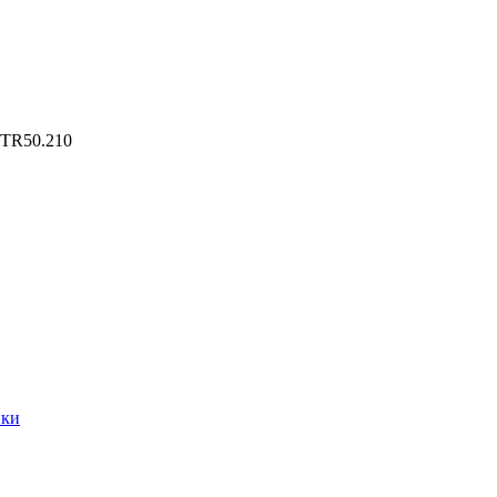
 TR50.210
ики