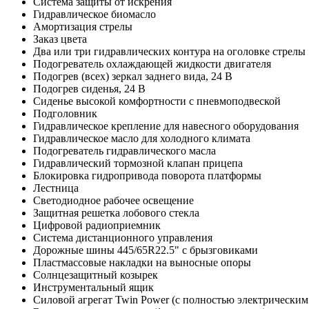
Система защиты от искрения
Гидравлическое биомасло
Амортизация стрелы
Заказ цвета
Два или три гидравлических контура на оголовке стрелы
Подогреватель охлаждающей жидкости двигателя
Подогрев (всех) зеркал заднего вида, 24 В
Подогрев сиденья, 24 В
Сиденье высокой комфортности с пневмоподвеской
Подголовник
Гидравлическое крепление для навесного оборудования
Гидравлическое масло для холодного климата
Подогреватель гидравлического масла
Гидравлический тормозной клапан прицепа
Блокировка гидропривода поворота платформы
Лестница
Светодиодное рабочее освещение
Защитная решетка лобового стекла
Цифровой радиоприемник
Система дистанционного управления
Дорожные шины 445/65R22.5" с брызговиками
Пластмассовые накладки на выносные опоры
Солнцезащитный козырек
Инструментальный ящик
Силовой агрегат Twin Power (с полностью электрически