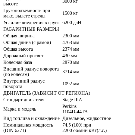
3000 кг
высоте
Грузоподъемность при
1500 кг
макс. вылете стрелы
Услилие внедрения в грунт
6200 даН
ГАБАРИТНЫЕ РАЗМЕРЫ
Общая ширина
2300 мм
Общая длина (с рамой)
4763 мм
Общая высота
2374 мм
Дорожный просвет
430 мм
Колесная база
2870 мм
Внешний радиус поворота
3714 мм
(по колесам)
Внутренний радиус
1092 мм
поворота
ДВИГАТЕЛЬ (ЗАВИСИТ ОТ РЕГИОНА)
Стандарт двигателя
Stage IIIA
Perkins
Марка и модель
1104D-44TA
Вид топлива и охлаждение
Дизельное, жидкостное
Номинальная мощность
74,5 (100) при
(DIN 6271)
2200 об/мин кВт(л.с.)