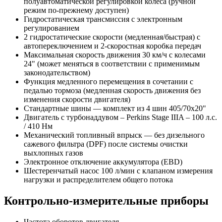
полуавтоматической регулировкой колеса (ручной
режим по-прежнему доступен)
Гидростатическая трансмиссия с электронным
регулированием
2 гидростатические скорости (медленная/быстрая) с
автопереключением и 2-скоростная коробка передач
Максимальная скорость движения 30 км/ч с колесами
24" (может меняться в соответствии с применимым
законодательством)
Функция медленного перемещения в сочетании с
педалью тормоза (медленная скорость движения без
изменения скорости двигателя)
Стандартные шины — комплект из 4 шин 405/70x20"
Двигатель с турбонаддувом – Perkins Stage IIIA – 100 л.с.
/ 410 Нм
Механический топливный впрыск — без дизельного
сажевого фильтра (DPF) после системы очистки
выхлопных газов
Электронное отключение аккумулятора (EBD)
Шестеренчатый насос 100 л/мин с клапаном измерения
нагрузки и распределителем общего потока
Контрольно-измерительные приборы
Частота оборотов двигателя