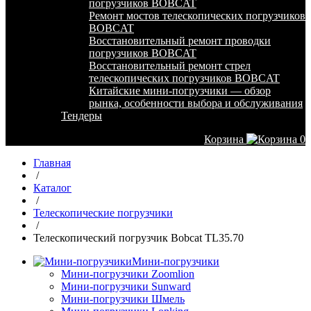
погрузчиков BOBCAT
Ремонт мостов телескопических погрузчиков
BOBCAT
Восстановительный ремонт проводки
погрузчиков BOBCAT
Восстановительный ремонт стрел
телескопических погрузчиков BOBCAT
Китайские мини-погрузчики — обзор
рынка, особенности выбора и обслуживания
Тендеры
Корзина
0
Главная
/
Каталог
/
Телескопические погрузчики
/
Телескопический погрузчик Bobcat TL35.70
Мини-погрузчики
Мини-погрузчики Zoomlion
Мини-погрузчики Sunward
Мини-погрузчики Шмель