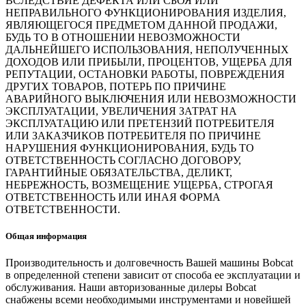
ВСЛЕДСТВИЕ ДЕФЕКТА ИЛИ СБОЯ ИЛИ
НЕПРАВИЛЬНОГО ФУНКЦИОНИРОВАНИЯ ИЗДЕЛИЯ,
ЯВЛЯЮЩЕГОСЯ ПРЕДМЕТОМ ДАННОЙ ПРОДАЖИ,
БУДЬ ТО В ОТНОШЕНИИ НЕВОЗМОЖНОСТИ
ДАЛЬНЕЙШЕГО ИСПОЛЬЗОВАНИЯ, НЕПОЛУЧЕННЫХ
ДОХОДОВ ИЛИ ПРИБЫЛИ, ПРОЦЕНТОВ, УЩЕРБА ДЛЯ
РЕПУТАЦИИ, ОСТАНОВКИ РАБОТЫ, ПОВРЕЖДЕНИЯ
ДРУГИХ ТОВАРОВ, ПОТЕРЬ ПО ПРИЧИНЕ
АВАРИЙНОГО ВЫКЛЮЧЕНИЯ ИЛИ НЕВОЗМОЖНОСТИ
ЭКСПЛУАТАЦИИ, УВЕЛИЧЕНИЯ ЗАТРАТ НА
ЭКСПЛУАТАЦИЮ ИЛИ ПРЕТЕНЗИЙ ПОТРЕБИТЕЛЯ
ИЛИ ЗАКАЗЧИКОВ ПОТРЕБИТЕЛЯ ПО ПРИЧИНЕ
НАРУШЕНИЯ ФУНКЦИОНИРОВАНИЯ, БУДЬ ТО
ОТВЕТСТВЕННОСТЬ СОГЛАСНО ДОГОВОРУ,
ГАРАНТИЙНЫЕ ОБЯЗАТЕЛЬСТВА, ДЕЛИКТ,
НЕБРЕЖНОСТЬ, ВОЗМЕЩЕНИЕ УЩЕРБА, СТРОГАЯ
ОТВЕТСТВЕННОСТЬ ИЛИ ИНАЯ ФОРМА
ОТВЕТСТВЕННОСТИ.
Общая информация
Производительность и долговечность Вашей машины Bobcat
в определенной степени зависит от способа ее эксплуатации и
обслуживания. Наши авторизованные дилеры Bobcat
снабжены всеми необходимыми инструментами и новейшей