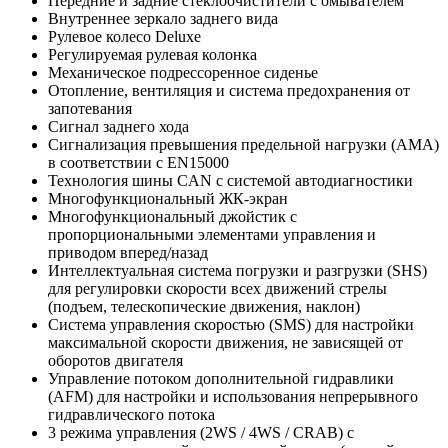
Передние и задние стеклоочистители с омывателем
Внутреннее зеркало заднего вида
Рулевое колесо Deluxe
Регулируемая рулевая колонка
Механическое подрессоренное сиденье
Отопление, вентиляция и система предохранения от
запотевания
Сигнал заднего хода
Сигнализация превышения предельной нагрузки (AMA)
в соответствии с EN15000
Технология шины CAN с системой автодиагностики
Многофункциональный ЖК-экран
Многофункциональный джойстик с
пропорциональными элементами управления и
приводом вперед/назад
Интеллектуальная система погрузки и разгрузки (SHS)
для регулировки скорости всех движений стрелы
(подъем, телескопические движения, наклон)
Система управления скоростью (SMS) для настройки
максимальной скорости движения, не зависящей от
оборотов двигателя
Управление потоком дополнительной гидравлики
(AFM) для настройки и использования непрерывного
гидравлического потока
3 режима управления (2WS / 4WS / CRAB) с